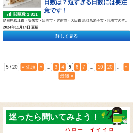
日数は？短すぎる日数には要注
意です！
閲覧数
1,811
島根県松江市・安来市・出雲市・雲南市・大田市 鳥取県米子市・境港市の皆様 こんにちは！ 外壁塗装＆屋根塗装専門店のきじま塗装です。 いつも弊社のHP訪問、ブログ閲覧ありがとうございます!(^^)! 外壁･屋根塗装って、実際どのくらいの日にちがかかるんだろう？ お庭や家の周りの整理、どれくらいの期間足場が立っているのか、気になることが色々とありますよね。もちろん工事内容によってかかる日数は変わるのですが、今日は戸建て住宅の外壁屋根、付帯部分を丸ごと塗装する場合の工程と日数を説明いたします。※あくまで一例です。天候によっても工事日数が変わることがありますのでご了承ください。 目次 戸建住宅の外壁屋根、付帯部を塗装する場合の工程例 1.仮設工事(足場・メッシュシート)(1日) 2.シーリング工事(2～3日) 3.高圧洗浄 (1日) 4.下地補修(1日) 5.養生(1日) 6.鉄部のケレン、サビ止めなど(1日～3日) 7.外壁・屋根下塗り(2日～3日) 8.屋根の縁切り(1日) 9.外壁・屋根中塗り・上塗り(4日～7日) 10.付帯部2回塗り・鉄部3回塗り(3日～4日） 11.職人チェック、掃除・養生撤去(1日) 12.立ち合い最終チェック、手直し(1日) 13.足場・メッシュシート解体(1日) 戸建住宅の外壁屋根、付帯部を塗装する場合の工程例 お家を丸ごと塗装する場合の工程は、以下の通りです。途中の天候などにより作業が変更になる場合や、業者により多少工程が変わることがあるので、必ずこの通りになるわけではありません。 但し、高圧洗浄を行わないとか、下塗りをしない、というような場合は、明らかに正しい工程ではないので注意が必要です。 1.仮設工事(足場・メッシュシート)(１日) 足場をしっかり組み立ててないと、足元が安定しないため塗装もやりにくくなります。また、強い風のときに倒れると、隣の家を傷つけたり、通行人に怪我をさせてしまう恐れもあります。そのため、1日かけてしっかりと足場を組みます。この工程のときは、鉄を叩く「カンカンカン！」というような騒音が出ます。 足場と一緒に、メッシュシートの取り付けも行います。これは、高圧洗浄の水や塗料が飛び散らないように保護するものです。 2.シーリング工事(2日〜3日) 高圧洗浄を行う前に、サイディングボードの隙間（目地）や部材と部材の取り合い部のシーリング工事を行います。 弊社では、既存のシーリング材を撤去してから新しい材料を充填する「打ち替え工法」で施工します。作業人数にもよりますが、戸建て住宅ですと撤去に1日～2日、養生やプライマー塗布、シーリング材充填で1日～2日かかることが多いです。そのあと約1週間の乾燥期間を設けます。 3.高圧洗浄(1日) 高圧洗浄で、外壁や屋根に付いた汚れや旧塗膜を落とします。その後、しっかりと乾燥させるため1日かかります。しっかり乾いてない状態で塗装をすると、剥がれなどの原因になるので、注意が必要です。 4.下地補修(1日） 外壁に細かいひび割れ（クラック）や一部剥がれがある場合は、下地表面が凸凹していて塗装しても密着が悪く早期剥離の原因になります。専用の補修材でひび割れを埋め、下地表面を平滑に整えます。補修箇所が多い場合は1日かかることもありますが、塗装の前の下地調整として大事な工程です。 5.養生(1日) 窓、アルミサッシ、地面の床、植物、車など塗料が付着してはいけないものを、養生テープで保護します。また、窓枠などは真っすぐ隙間なく貼ることで、塗装の仕上がりが綺麗になります。 6.鉄部のケレン、サビ止めなど(1日〜3日) ケレンは、固いスポンジのような道具で、付帯部の鉄部やトタンの屋根などの表面の汚れや埃を取り除きながら、下地に細かい傷をつける作業です。こうすることで塗料の密着が良くなります。 この後、鉄部にはさび止めを塗ります。 さび止めは、さびを出にくくする薬剤で、上塗り塗料を塗る前に塗布します。 7.外壁・屋根下塗り(2日〜3日) シリコンやフッ素というような上塗り塗料の前に塗り、上塗り材との密着をよくする役割があります。シーラー、フィラーなどがあります。「外壁塗装は3回塗り」と言われていますが、このシーラーやフィラーが1回塗り目になります。 8.屋根の縁切り(1日) 2回目以降の塗替えでは、屋根材と屋根材の隙間が塗料で埋まってしまうと毛管現象が起こり、雨漏りの原因になる可能性があります。そのため、屋根の隙間にタスペーサーを入れてから、中塗り・上塗りと進めていきます。 9.外壁・屋根中塗り・上塗り(4日〜7日) シリコンやフッ素というような塗料を塗る工程。この塗料の色が外壁の見た目の色になります。塗料選びや色選びに時間をかける方が多いと思いますが、この工程で使われます。ホコリや水分がある場合は、ブロワー清掃を行いながら塗装していきます。 10.付帯部2回塗り、鉄部は3回塗り(3日〜4日) 外壁や屋根以外の部分の塗装を最後にします。付帯部は下地の素材にもよりますが、塩化ビニール樹脂の雨樋ですと上塗り塗料を2回塗り、水切りや庇（ひさし）等の鉄部は、さび止めをしてから上塗り塗料を2回塗って仕上げます。 11.職人チェック、掃除・養生撤去(1日) 塗り残しがないかを最後にチェックし、養生を撤去していきます。養生の撤去と一緒に、ゴミなども全て持ち帰ります。 12.立ち合い最終チェック、手直し(１日) お客様と一緒に、足場に登って、気になる点がないかをチェックします。もし、塗り直しや傷があった場合は、この日に手直しをして完了です。 13.足場・メッシュシート解体(1日) お客様との立ち合いチェックが終わったら足場やメッシュシートを解体します。 施工期間は何日くらいか？建物の規模別の施工期間例 外壁の種類によって、シーリング補修があるか？ないか？など施工期間は異なりますが、弊社のおおよその施工予定期間は、・30坪の2階建て戸建てで外壁、屋根、付帯部の塗装：20日〜25日・40坪の2階建て戸建てで外壁、屋根、付帯部の塗装：21日〜28日です。実際には、雨が降ると塗装できなくなりますので、それも考慮して２～3日長めのスケジュールを組みます。 きじま塗装では塗装の日程や季節のご相談、ご提案もしています。お気軽にお問い合わせください。 外壁塗装・屋根塗装のことなら「きじま塗装」へ！ 壁が随分汚れてきたけど、これって大丈夫？屋根は大丈夫なのかな？などなど、お家のことで何か気になることがありましたらどんな些細なことでもきじま塗装にご相談ください！！ 米子ショールーム情報はこちら↓ 松江ショールームはこちらをクリック↓ 出雲ショールームはこちらをクリック↓ 屋根・外壁塗装専門店「きじま塗装」は、昭和51年島根県出雲市で、外壁塗装会社として創業しました。公共工事がメインでしたが、出雲市、松江市、米子市の島根にお住まいの皆様から、「戸建て住宅、賃貸アパートの外壁塗装や屋根の塗り替えを、出雲市、松江市、米子市でも気軽に相談できる場所が欲しい」という声が多くなり、外壁塗装や屋根の塗り替えリフォームの事を気軽に安心してご相談できるお店にすべく、事業を立ち上げさせていただきました。これからの時代の建物は、壊すから残すへ移行していきます。私たちのライフワークである塗装・防水はまさに時流に乗っていると言えます。塗装・防水を通じて、お客様の財産である建物をより良い状態で次世代へ残していく。そして塗装・防水を通じて弊社に関係する全ての人が幸せになることを追求していきます。どうぞ宜しくお願いします。 島根県・鳥取県で外壁塗装をお考えの方はこちらへ 外壁塗装39.8万円メニュー屋根塗装26.8万円メニュー島根・鳥取の外壁塗装＆屋根専門店きじま塗装へのお問合せはこちらです0800(ハ)-600(ロ)-(－)1116(イイイロ)メールでのお問い合わせはこちらですお問い合わせフォーム
2024年11月14日 更新
詳しく見る
5 / 20
« 先頭
«
...
3
4
5
6
7
...
10
20
...
»
最後 »
迷ったら
聞いてみよう！
ハロー イイイロ