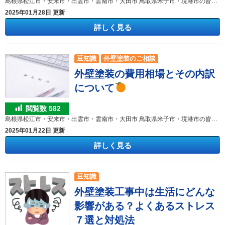
島根県松江市・安来市・出雲市・雲南市・大田市 鳥取県米子市・境港市の皆様 こんにちは！ 外壁塗装＆屋根塗装専門店のきじま塗装です。 いつも弊社のHP訪問、ブログ閲覧ありがとうございます!(^^)! 雨漏りと聞くと、「屋根」や「外壁」からの雨漏りを思い浮かべる方が多いのではないでしょうか。 しかし、実際には雨漏りを起こす箇所はそれ以外にもいくつかあり、その一つが「バルコニー」です。 バルコニーの軒下に黒いシミがあったり、水が落ちてきたりといったことはありませんか？ ふだんなかなか見ることのない場所かもしれませんが、雨漏りを放っておくとお住まいの躯体に大きなダメージを与えてしまうこともありますので、早めにリフォームの検討をおすすめします。 このブログでは、ベランダやバルコニーが劣化するとどのようなトラブルが起きるのか、また、雨漏りの原因や雨漏りを起こさないための補修方法について解説します。 目 次 １．ベランダやバルコニーの雨漏りの原因 ■防水層の破損や劣化 ■シーリングの劣化 ■笠木の劣化 ■開口部の劣化 ■排水溝の詰まり ２．バルコニーの雨漏りを放置するとどうなる？ ３．雨漏りの補修方法 ■ベランダの床の補修 ■笠木の補修 ■シーリングの打ち替え ４．ベランダの雨漏りを解消するためにかかる費用は？ ５．ベランダ・バルコニーの雨漏りに関するまとめ １．ベランダやバルコニーの雨漏りの原因 まずは、1階からベランダの軒下を見上げてみましょう。 黒いシミがあったり、水が滴っているような状況は見られませんか？ また、ベランダやバルコニーの下にあたる部屋に水が漏れている、シミができているような事がありますか？ シミや水が落ちてくるなどの現象が見られる場合は、原因や対処方法を確認していきましょう。 ベランダからの雨漏りは下記のいくつかの原因が考えられます。 ■防水層の破損や劣化 ベランダやバルコニーの床は防水コート材が使用されています。これらの防水層は、経年劣化によってひび割れたり破損したりします。そうなると、そこから雨水が防水層に入り込み、躯体にまで浸透することがあります。 防水層の耐久年数は１０年ほどとされていますので、見た目に劣化が見られなくても一度検査をしてみられることをおすすめします。 ■シーリングの劣化 ベランダやバルコニーの床や壁の隙間（目地）にはシーリング材が充填されています。これらのシーリング材が経年劣化によりひび割れたり、痩せたり、剥がれたりしている場合、そこから壁や床の内部に水が浸入することがあります。 ■笠木の劣化 笠木（かさぎ）は、ベランダやバルコニーの手すりの最上部に被せてある仕上材のことです。物や人の転落防止や意匠性（デザイン）を高める効果、雨水の浸透防止の役割があります。 ベランダやバルコニーの笠木には、防水性の高いガルバリウム鋼板やステンレス、アルミといった金属製の笠木が用いられることが多いです。 しかし、雨風の影響を直接受ける場所に存在するため、笠木も経年劣化により割れたり破損すると防水機能が失われ、 手すり壁の内部に雨水が浸入し、階下の居室への雨漏りにつながったり、建物自体の腐食へとつながっていってしまいます。 ■排水溝の詰まり ベランダやバルコニーには通常雨水を排出するための排水溝が備わっていますが、これが落ち葉や埃などによって詰まってしまった場合、雨水が逆流して床に溜まり、水漏れを起こすことがあります。 ２．バルコニーの雨漏りを放置するとどうなる？ ベランダやバルコニーからの雨漏りをそのままにしておくと、お住まいの資産価値を下げるような様々な影響が生じてしまうことがあります。 ■カビなどによる健康被害 水が浸透して住まいの躯体となる木材が腐食するとカビなどが発生します。カビは家を侵食するだけでなく、アレルギーや喘息など家族の健康に害をもたらす原因になります。 ■シロアリなどの発生 雨水の浸透により、ベランダ内部の湿度が高くなり、木材などが腐食すると、シロアリが集まりやすくなります。一度、発生すると大がかりな修繕や駆除費用が必要になってきます。 ■漏電による火災リスク 水がお住まいの躯体内部に染み込み、電気配線を腐食させると漏電が起こり、電源が使用できなくなるだけでなく、漏電箇所から火災が起きるリスクが高まります。 ■リフォーム費用が増えてしまう ベランダやバルコニーからの雨水が内部に侵入すると躯体が腐食しボロボロになる可能性があります。躯体を撤去、交換するなどの大規模な修繕が必要になればリフォーム費用がかなりかさんでしまいます。 ３．雨漏りの補修方法 バルコニーやベランダからの雨漏りを解消するためにはどんな方法があるのでしょうか。雨漏りの原因となった場所別に補修方法をご紹介します。 ■ベランダの床の防水補修工事 ベランダの床に経年劣化やひび割れがある場合は、床の下地や防水層を修理することで対処できます。防水層のみの劣化など劣化が比較的軽い場合は、現状使用されている床の防水層に合わせて、ウレタン樹脂やFRP、防水シートの張り替えを行います。すでに下地まで劣化が及んでいる場合は、いったん防水層を剥がして下地を補修したり、交換した後、防水工事を行います。 ■笠木の補修 ベランダやバルコニーの笠木が傷んでいる場合は、材質に合わせて対処します。金属製笠木の場合は、古い笠木をいったん撤去してから新しいものを設置します。 ■シーリングの打ち替え シーリング材にひびや剥がれがある場合は、古いシーリング材を撤去し再充填します。しかし、すでに軒下に水漏れが起こっている場合は、多くの場合は下地まで水がまわっていると考えられますので、バルコニー床や笠木の修理と同様、下地の補修が必要となります。 ４．ベランダの雨漏り補修にかかる費用は？ ベランダやバルコニーの雨漏りを解消する場合にかかる費用は、劣化の度合いやバルコニーの面積によって大きく変わります。まずは、業者に調査と見積依頼することをおすすめします。 バルコニーの雨漏りが自然災害によるものであれば、火災保険が適用されることがあります。 この場合の自然災害とは、強風や台風、地震などのことを指します。ただし、バルコニーの不具合が自然災害由来であるかどうかを判断するのは非常に難しく、プロの判断が必要となります。 ５．ベランダ・バルコニーの雨漏りに関するまとめ 今回は、ベランダやバルコニーの雨漏りの原因や補修方法をお伝えしてきました。 原因がバルコニー床の防水層の劣化なのか、シーリングの劣化なのか、笠木の劣化なのか、場所によって補修方法・費用は違ってきます。 バルコニーの雨漏りを見つけた際、ひび割れや劣化箇所が目に見えている場合でもDIYで補修せず、専門業者に連絡しましょう。 外壁塗装＆屋根塗装専門店のきじま塗装では、目視だけでなく散水調査やこれまでの実績・経験からの確実な判断力で雨漏り解消につなげます。 大切なお住まいを雨漏りから守り、安心してお過ごしいただけるお家にしていきましょう！ バルコニーやベランダ、雨漏り防水でのお悩み事があれば、きじまにご相談ください!(^^)! 初回限定WEB来店予約でクオカード1,000円分プレゼント！ 下のバナーをクリックして来店予約(^_-)-☆ 出雲ショールームはこちらをクリック↓ 松江ショールームはこちらをクリック↓ 米子ショールームはこちらをクリック！ 屋根・外壁塗装専門店「きじま塗装」は、昭和51年島根県出雲市で、外壁塗装会社として創業しました。公共工事がメインでしたが、出雲市、松江市、米子市の島根・鳥取にお住まいの皆様から、「戸建て住宅、賃貸アパートの外壁塗装や屋根の塗り替えを、出雲市、松江市、米子市でも気軽に相談できる場所が欲しい」という声が多くなり、外壁塗装や屋根の塗り替えリフォームの事を気軽に安心してご相談できるお店にすべく、事業を立ち上げさせていただきました。これからの時代の建物は、壊すから残すへ移行していきます。私たちのライフワークである塗装・防水はまさに時流に乗っていると言えます。塗装・防水を通じて、お客様の財産である建物をより良い状態で次世代へ残していく。そして塗装・防水を通じて弊社に関係する全ての人が幸せになることを追求していきます。どうぞ宜しくお願いします。 島根県・鳥取県で外壁塗装をお考えの方はこちらへ 外壁塗装39.8万円メニュー屋根塗装26.8万円メニュー島根・鳥取の外壁塗装＆屋根専門店きじま塗装へのお問合せはこちらです0800(ハ)-600(ロ)-(－)1116(イイイロ)メールでのお問い合わせはこちらですお問い合わせフォーム
2025年01月28日 更新
詳しく見る
豆知識
外壁塗装のご相談
外壁塗装の費用相場とその内訳
について
閲覧数
582
島根県松江市・安来市・出雲市・雲南市・大田市 鳥取県米子市・境港市の皆様 こんにちは！ 外壁塗装＆屋根塗装専門店のきじま塗装です。 いつも弊社のHP訪問、ブログ閲覧ありがとうございます!(^^)! 冬の果物の定番と言えばみかん
2025年01月22日 更新
詳しく見る
豆知識
外壁塗装工事中は生活にどんな
影響がある？よくあるストレス
７選と対処法