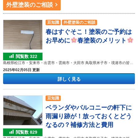
外壁塗装のご相談
豆知識
外壁塗装のご相談
春はすぐそこ！塗装のご予約は
お早めに
春塗装のメリット
閲覧数
322
島根県松江市・安来市・出雲市・雲南市・大田市 鳥取県米子市・境港市の皆様 こんにちは！ 外壁塗装＆屋根塗装専門店のきじま塗装です。 いつも弊社のHP訪問、ブログ閲覧ありがとうございます!(^^)! 今週は、今シーズン一番の寒波ということで、雪がとっても心配ですね
2025年02月05日 更新
詳しく見る
豆知識
ベランダやバルコニーの軒下に
雨漏り跡が！放っておくとどう
なるの？補修方法と費用
閲覧数
829