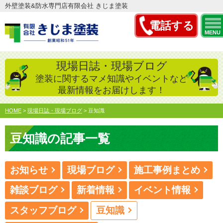
外壁塗装&防水専門店有限会社 きじま塗装
電話する
MENU
現場日誌・現場ブログ
塗装に関するマメ知識やイベントなど
最新情報をお届けします！
HOME
>
現場日誌・現場ブログ
>
豆知識
豆知識の記事一覧
お知らせ
現場ブログ
施工事例まとめ
雑談ブログ
新着情報
イベント情報
スタッフブログ
豆知識