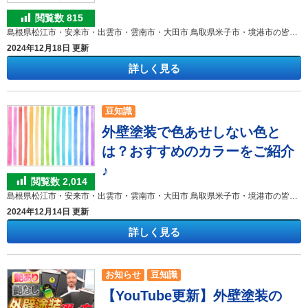
閲覧数
815
島根県松江市・安来市・出雲市・雲南市・大田市 鳥取県米子市・境港市の皆様 こんにちは！ 外壁塗装＆屋根塗装専門店のきじま塗装です。 いつも弊社のHP訪問、ブログ閲覧ありがとうございます!(^^)! 「外壁塗装を考えているんだけど、工事中はふだんの生活に影響が出ないか不安…」 初めて外壁塗装をされる方は分からないことが多く、工事中の生活への影響について気になる方も多いと思います。 外壁塗装工事中は普段と違う環境になるため、お子様やペットがいるご家庭では特に心配になってしまいますよね。 そこで今回は、外壁塗装工事中に感じるよくあるストレスについて、対処法も含めご紹介したいと思います。 工事前にあらかじめ知っておくことで対策も立てやすくなるかもしれません。ぜひ最後までお読みいただき、参考にしてみてください。 目 次 １．自由に窓が開けられない ２．音がうるさい ３．塗料のにおいがきつい ４．視界が悪い ５．洗濯物が干せない ６．職人への気遣い ７．ご近所への気遣い ８．【まとめ】ストレスを溜めないために １．自由に窓が開けられない 外壁塗装工事中は、塗料の飛散を防ぐために窓に養生を行います。そのため塗装を行っている間窓は開け閉めができない状態になります。 窓を開けて換気したい方にとって、好きなタイミングで窓が開けられないことは大変なストレスになるかもしれません。 場所によって「この窓だけは開閉が行えるようにしたい」というご希望を伺って、開閉ができるように養生することも可能です。また、作業に差し支えない範囲で養生を早めに外すなど配慮させていただきます。工事前に担当者にご相談ください。 ２．音がうるさい 外壁塗装工事中、いつもと違う大きな音がする工程があります。 それは足場の組み立て・解体と、高圧洗浄です。 足場建設の工程のときは、鉄を叩く「カンカンカン！」というような騒音が出ます。 いずれも半日～１日程度で終わりますが、日中自宅におられる方や就寝している方などには、この音がストレスと感じられるかもしれません。 あらかじめ工程は決まっているため、足場建設、足場解体、高圧洗浄など、音がする日を確認しておき、別の場所で過ごすなどの対策をお願いいたします。 ３．塗料のにおい 外壁塗装で扱う塗料の中には、シンナーのような強いにおいがするものがあります。 普段はしないにおいがするため、においに敏感な方や動物にとってはストレスが大きいかもしれません。 においの少ない塗料を選ぶ、窓を開けない、外出するなどの対処法を検討してみましょう。 ペットを飼われている方は外壁塗装中、ペットだけでの留守番はさせない、ペットホテルなどに預ける（長期間が難しい場合はにおいや音がする期間だけ）などの対策をしましょう。 また、外壁塗装には油性塗料と水性塗料の2種類があり、においが気になる方には水性塗料がおすすめです。 ４．視界が悪い 外壁塗装工事では、お家全体を足場とメッシュシートで囲います。 メッシュシートなので完全に視界が遮られるわけではありませんが、いつもより視界が悪くなり息苦しく感じるかもしれません。 職人の安全確保と近隣への塗料の飛散や、高所からのモノの落下などの危険防止のためですのでご容赦ください。 ５．洗濯物が干せない 外壁塗装中は基本的に洗濯物を外に干せません。 洗濯物を屋外に干せないことも家事を担う方にとってはストレスになるかもしれません。 工事の工程や塗装場所によっては干せる場合もありますが、基本的には干せないことを前提に対策を考えておくことをおすすめします。 特に高圧洗浄を行う日は洗濯物が汚れてしまいます。 また、塗装中は洗濯物に塗料のにおいがついてしまうことに加えて、塗料が付着してしまう可能性があります。 外壁塗装工事中は室内干しやコインランドリーなどで対応していただくようお願いします。 「どうしても外に洗濯物を干したい」といった場合は工事が休みの日にまとめて干す方法もあります。ただし、工事が休みの期間中も足場や飛散防止ネットの設置はされたままなので思う通りに干せない場合や、日が当たりにくく乾ききらない場合もあります。 ６．職人への気遣い ずっと家に居なければいけないのだろうか？お茶出しは必要だろうか？など、職人への気遣いがストレスに感じるかもしれません。 基本的に職人への気遣いは不要です。 職人に気を遣って、外壁塗装中ずっと家にいる必要はありません。外壁塗装は外で行う工事の為、家に誰かいなくても滞りなく工事を進めることはできます。 ※足場設置前の現場確認と足場解体前の完了検査では立会いが必要となります。 その日の作業内容にもよりますが、基本的に職人1～2名で作業を行っています。 朝の8時30分頃から作業を開始し、夕方17時頃に終了します。 休憩は1日2回、午前10時と午後15時にとります。休憩の際にお客様からのお茶出し・差し入れは、お客様のご負担になるためお断りしています。共働き家庭のお客様が塗装期間中にわざわざお仕事をお休みされる必要はありませんし、在宅ワーカーの方、専業主婦の方でも職人の休憩時に留守にできないことはご負担になってしまいます。 職人も休憩時はコンビニでトイレや食事など休憩を済ませ、その後、作業のために戻ります。そのため、お客様が職人に気を遣う必要はありません。お茶出しの有無で工事の質が変わることも当然ながら一切ありませんので、ご安心ください。 ７．ご近所への気遣い 上記でも見てきた通り、外壁塗装中は臭いや騒音などが発生します。これらが原因で、近隣住民との関係が悪化してしまうのではないか、と心配になってしまう方は多いようです。 数多くの外壁塗装業者がある中、それぞれ価格や保証制度、アフターサービスなどに違いがあります。さらに、マナーや対応にも違いがあることから、トラブルを未然に防ぐためにも、しっかりと対応してくれる業者を選ぶことをおすすめします。 たとえば、近隣住民への挨拶は徹底してくれるのか、塗料が付着してはいけないところの養生作業をしてくれるのかどうかなど、あらかじめ確認しておくことで、気配りが行き届いている業者かどうかを判断んできるでしょう。 きじま塗装は、お客様のお宅の塗り替え工事を請けたときには、施工前に必ずご近所の方々にご挨拶をさせていただくようにしています。塗装作業が始まると、作業車の出入りから、作業中の騒音、塗料やシンナーの臭いなど、注意しながら作業を進めていても、どうしてもご近所の皆様にご不便やご迷惑をかけることになります。 事前に予想されるご近所からの苦情やトラブルを避けるためには、工事期間のスケジュールなどをきちんとお伝えしながら、心を込めてご挨拶することが大切だと考えております。 例えば足場の鉄骨を組むため、どうしても「カンカンカン！」といううるさい音が出てしまいますが、ご近所の方にも十分理解してもらえるように、ご近所様にご挨拶をしています。 そしてこの足場ができたらそれを覆うようにメッシュという飛散防止ネットを張り、塗料やゴミが近隣の建物につかないよう配慮をしています。 万が一、近隣トラブルが発生した場合は、基本的に業者を中心に対応・解決してもらうのがいいでしょう。弊社に工事を依頼していただいた場合、気になることは遠慮なく弊社の担当者までご連絡ください。 ８．【まとめ】 ストレスを溜めないために 今回は、外壁塗装工事中のストレスと対処法についてご紹介してきました。 外壁塗装中は普段の生活スタイルと異なるためストレスを感じやすい方もいらっしゃるかと思います。 ですが、あらかじめ対処法を知っておけばストレスは軽減することができます。 結論としては、工事にかかる日数と日程などをあらかじめ詳細に把握しておくことが重要です。具体的には、騒音が発生する日、塗料を塗る日などを確認して、あらかじめ外出する予定を立てておくなどの対策をとると良いでしょう。 ストレスがかかるからといって、外壁塗装を後回しにすると家は劣化していくばかりです。 外壁塗装は適切なタイミングで行いましょう！ 外壁塗装・屋根塗装のことなら「きじま塗装」へ！ 壁が随分汚れてきたけど、これって大丈夫？屋根は大丈夫なのかな？などなど、お家のことで何か気になることがありましたらどんな些細なことでもきじま塗装にご相談ください！！ 米子ショールーム情報はこちら↓ 松江ショールームはこちらをクリック↓ 出雲ショールームはこちらをクリック↓ 屋根・外壁塗装専門店「きじま塗装」は、昭和51年島根県出雲市で、外壁塗装会社として創業しました。公共工事がメインでしたが、出雲市、松江市、米子市の島根にお住まいの皆様から、「戸建て住宅、賃貸アパートの外壁塗装や屋根の塗り替えを、出雲市、松江市、米子市でも気軽に相談できる場所が欲しい」という声が多くなり、外壁塗装や屋根の塗り替えリフォームの事を気軽に安心してご相談できるお店にすべく、事業を立ち上げさせていただきました。これからの時代の建物は、壊すから残すへ移行していきます。私たちのライフワークである塗装・防水はまさに時流に乗っていると言えます。塗装・防水を通じて、お客様の財産である建物をより良い状態で次世代へ残していく。そして塗装・防水を通じて弊社に関係する全ての人が幸せになることを追求していきます。どうぞ宜しくお願いします。 島根県・鳥取県で外壁塗装をお考えの方はこちらへ 外壁塗装39.8万円メニュー屋根塗装26.8万円メニュー島根・鳥取の外壁塗装＆屋根専門店きじま塗装へのお問合せはこちらです0800(ハ)-600(ロ)-(－)1116(イイイロ)メールでのお問い合わせはこちらですお問い合わせフォーム
2024年12月18日 更新
詳しく見る
豆知識
外壁塗装で色あせしない色と
は？おすすめのカラーをご紹介
♪
閲覧数
2,014
島根県松江市・安来市・出雲市・雲南市・大田市 鳥取県米子市・境港市の皆様 こんにちは！ 外壁塗装＆屋根塗装専門店のきじま塗装です。 いつも弊社のHP訪問、ブログ閲覧ありがとうございます!(^^)! 外壁塗装をお考えで、何色にするか迷っている方はいらっしゃいませんか？ たくさんの色見本から選ぶのは、楽しい作業ではありますが、迷うので苦手な方もいらっしゃいますよね。 せっかくお気に入りの色で塗装をするなら、できれば色あせしない、長持ちする塗料を選びたいですね。 今回は、なぜ外壁の色あせが起きてしまうのか、色あせしにくい色・色あせしやすい色はどんな色なのか解説します。 おしゃれな感じにしたい・かっこいい雰囲気がいい・グレーやベージュがいいなど、ぜひ外壁塗装の色選びの参考にしてみてくださいね(^^♪ 目次 １．どうして外壁は色あせするの？ ２．色あせしにくい色は？ ３．色あせしやすい色は？ ４．まとめ １．どうして外壁は色あせするの？ 新築で建てたときのままの、きれいな色を持続してほしいものですが、どうしても外壁は色あせてしまいます。 そもそもなぜ外壁は色あせをしてしまうのでしょうか？ その原因を確認してみましょう。 紫外線により塗料がダメージを受け劣化する 外壁は紫外線を毎日浴びています 紫外線に含まれるエネルギーが、外壁の色を構成している顔料を破壊させてしまうのが原因のひとつです。 紫外線エネルギーは色素を劣化させる力があります。 その上、酸性雨や風など様々な自然現象が重なり合い、さらに劣化が進んでしまうのです
2024年12月14日 更新
詳しく見る
お知らせ
豆知識
【YouTube更新】外壁塗装の