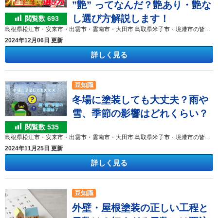
”艶” ってなんだ？艶あり・艶な
し選び方解説します！
閲覧数
693
島根県松江市・安来市・出雲市・雲南市・大田市 鳥取県米子市・境港市の皆様 こんにちは！ 外壁塗装＆屋根塗装きじま塗装です。 いつも弊社のHP訪問、ブログ閲覧ありがとうございます!(^^)! YouTube「きじま塗装チャンネル」更新しました。 外壁塗装の見た目に大きく影響するのが 「艶があるか、ないか」です。 「ぴかぴか光沢がある方がきれい
2024年12月06日 更新
詳しく見る
豆知識
冬場に塗装しても大丈夫？雨や
雪、季節の影響はどれくらい？
閲覧数
535
島根県松江市・安来市・出雲市・雲南市・大田市 鳥取県米子市・境港市の皆様 こんにちは！ 外壁塗装＆屋根塗装専門店のきじま塗装です。 いつも弊社のHP訪問、ブログ閲覧ありがとうございます!(^^)! 気温もぐっと下がりこれから本格的な冬がやってきますね。 この季節、お客様からよく聞かれるのが 「外壁塗装をしたいけれどこれから冬になってしまう… 冬場に外壁塗装をしても大丈夫だろうか？」という声です。 何となく雨や雪の日が多い冬は外壁塗装に不向きというイメージを持っている人は少なくないのではないでしょうか。 結論から言うと 外壁塗装は冬場でもできます。 正確には、外壁塗装工事は１年中できる工事です。 外壁塗装は、冬場に限らずどんな季節でも注意しなければならないことはあります。冬だから夏だからと言って特別にデメリットだけがある季節はありません。どんな季節でもメリットもあればデメリットもあるのです。 大切なのは、施工の際に注意点をしっかり守って適切に施工ができるかということです。 この記事では、冬場の施工のメリットや注意点をまとめてご紹介します。冬場の塗装工事を安心してスムーズに行うためにもぜひ参考にしてみてください。 目 次 １．外壁塗装は冬でもできる！ ２．冬季に外壁塗装を行うメリット ３．知っておきたい冬場の塗装の注意点 ４．≪まとめ≫塗装の質を左右するのは季節よりも業者選び！ １．外壁塗装は冬でもできる！ 外壁塗装工事を行うには、気温と湿度による条件があり、これを守れば冬場であっても問題なく工事をすることができます。 塗装を行うことができる条件が以下の4点です。 ・気温5℃以上 ・湿度85％以下 ・強風・降雨・降雪の天候でない ・結露が発生していない これらの条件がそろっていれば塗装工事をすることができます。雨が降っていても「足場建設」や「高圧洗浄」などの作業であれば行うことができます。 では、この条件を満たしていないとなぜ塗装工事ができないのでしょうか。 気温が5℃以下では、塗料が乾燥し硬化しにくくなってしまいます。この状態で通常と同じようにメーカーが定めた乾燥時間で次の工程に進んでしまうと硬化不良のため塗膜が形成されても脆弱になってしまいます。湿度が85％以上のときも、空気中の水分が多いと塗料の乾燥が遅くなってしまいます。 このような理由から、気温が低くなる冬季は、気温5℃以上の条件をクリアして塗装工事を行えば品質にも工期にも特に問題なく工事することができます。 ２．冬季に外壁塗装を行うメリット 雨が少なく、湿度が低く乾燥しやすい 地域にもよりますが、冬は一年を通して比較的雨が少ない季節です。そのため、台風シーズンや梅雨の時期に比べると工事のスケジュールが立てやすいと言えます。 また、冬は空気中の湿度が低く乾燥しているため、塗料の乾きが良いのです。塗装は乾燥時間が大事ですので、品質も良く工事もスムーズに進めることができます。 他の季節より工事中の過ごしにくさが軽減される 冬季は、春から秋よりも窓の開閉が減りますので、塗料の臭いが室内に入りにくくなります。 また、外壁塗装をする際は、窓に塗料がつかないように「養生」という作業を行い窓をビニールで覆ってしまうので、窓の開閉が思い通りにできません。特に、春から夏は窓が開けられずに室内が暑くなって過ごしにくく感じる方が多いですが、冬場は窓を閉め切って暖房をつける方が多いので養生を気にすることなく過ごすことができます。 さらに、近隣の方も同じく窓を開ける機会が減るので塗料の臭いで迷惑をかけずに済みます。 塗装工事中の生活環境や近隣への影響が気になる方は冬場の塗装がおすすめです。 ３．知っておきたい冬場の塗装の注意点 冬場の塗装の注意点も把握しておきましょう。 日照時間が短いので作業時間が短い 冬季は日没が早いので作業時間が短くなってしまいます。 大幅に工期が延びることはありませんが、１、２日作業日が増えてしまうことがあります。 ただし、腕の良い職人や経験を積んだ職人は、作業の順番などを工夫して、できる限り効率を落とさないように工事を行います。 霜に注意して塗装しないと仕上りが悪くなる 冬季は朝晩は霜が降りています。特に屋根の塗装は、朝霜がついていては塗装ができないため、乾くまで待ってから塗装したり、夕方から塗装をすることを避けたりします。 夕方に屋根の塗装をしてしまうと塗料のツヤがきれいに出なくなったり、ムラのように見えたりします。 知識や経験がない職人だとこういったケースが出てきたり、そのまま塗り直さない業者もいます。こういった事態にならないようにするには、知識や経験があり、なおかつ工事中に写真を撮って確認したり施工管理者が施工品質をきちんとチェックしている業者に依頼することが大切です。 水性塗料は凍結する 一般的に、水性塗料は水ベースになっているため、水が凍ることで塗料が固まり、使用できなくなる可能性があります。 特に寒冷地域や冬季の寒冷な環境で、水性塗料を屋外で保管したり、塗装作業を行おうとする場合には、水性塗料が凍る可能性があります。凍った水性塗料は使用できなくなるため、凍結を防ぐための対策が重要です。場合によっては、水性塗料でなく油性塗料を使用させていただくこともあります。 ４．≪まとめ≫塗装の質を左右するのは季節よりも「業者選び」！ 今回は、冬場の塗装工事についてお話してきました。外壁塗装は条件をクリアすれば1年中できる工事です。 外壁塗装工事で大切なのは、どの季節に行うかよりも「業者選び」です。 塗装業者の施工管理がしっかりできるか、職人が天気や気温の変化、材料の扱い方を熟知しているかが重要です。 下記のことに注意しましょう。 ・天候を考慮したスケジュールを組んでいるか ・工程表があり、無理なスケジュールになっていないか ・天候、作業環境に応じた施工ができるか（資格のある職人が在籍しているか） 冬の外壁塗装でも、ほかの季節でも、施工管理、技術力のしっかりした会社を選び、後悔のない塗装工事を行ってくださいね。 ご不明な点、ご心配な点などがあれば、外壁塗装＆屋根塗装専門店きじま塗装のスタッフまで何でもお聞きください!(^^)! 米子ショールーム情報はこちら↓ 松江ショールームはこちらをクリック↓ 出雲ショールームはこちらをクリック↓ 屋根・外壁塗装専門店「きじま塗装」は、昭和51年島根県出雲市で、外壁塗装会社として創業しました。公共工事がメインでしたが、出雲市、松江市、米子市の島根にお住まいの皆様から、「戸建て住宅、賃貸アパートの外壁塗装や屋根の塗り替えを、出雲市、松江市、米子市でも気軽に相談できる場所が欲しい」という声が多くなり、外壁塗装や屋根の塗り替えリフォームの事を気軽に安心してご相談できるお店にすべく、事業を立ち上げさせていただきました。これからの時代の建物は、壊すから残すへ移行していきます。私たちのライフワークである塗装・防水はまさに時流に乗っていると言えます。塗装・防水を通じて、お客様の財産である建物をより良い状態で次世代へ残していく。そして塗装・防水を通じて弊社に関係する全ての人が幸せになることを追求していきます。どうぞ宜しくお願いします。 島根県・鳥取県で外壁塗装をお考えの方はこちらへ 外壁塗装39.8万円メニュー屋根塗装26.8万円メニュー島根・鳥取の外壁塗装＆屋根専門店きじま塗装へのお問合せはこちらです0800(ハ)-600(ロ)-(－)1116(イイイロ)メールでのお問い合わせはこちらですお問い合わせフォーム
2024年11月25日 更新
詳しく見る
豆知識
外壁・屋根塗装の正しい工程と