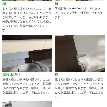
樋
樋
もともと樋は塩ビで作られていて、塗
下地調整（ペーパーかけ）をしたあ
装する必要はありません。しかし年月
と、ウレタン塗料で2回塗りで仕上げ
が経過していくと、色が変わります。
ます。
外壁が綺麗になるとどうしても綺麗に
なっていない部分が気になるもので
す。
屋根水切り
庇
屋根と壁との取り合い部です。ここが
庇は穴が空いてしまうと雨漏りの原因
腐食して穴が空いてしまうと、即雨漏
になるばかりでなく、どうしても交換
りの原因になります。錆落し、錆止め
が難しい部位になります。錆落し、錆
を適正に行い、上塗りで仕上げます。
止めを適正に行い、上塗りで仕上げま
す。