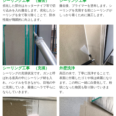
シーリング工事 （撤去）
シーリング工事
劣化した部分はカッターナイフ等で切
撤去後、プライマーを塗布します。シ
り込みを入れ撤去します。劣化したシ
ーリングを充填する前にシーリングが
ーリングを全て取り除くことで、防水
しっかり着くために施工します。
性能が飛躍的に向上します。
シーリング工事 （充填）
外壁洗浄
シーリングの充填状況です。ガンと呼
高圧の水で、丁寧に洗浄することで、
ばれる道具の中にシーリング材を入
表面に付着したゴミや埃は綺麗になり
れ、ハンドルを引きながら、目地の中
ます。この時に一緒に白亜化して、粉
に充填していき、最後にヘラで平らに
状になった物質も取り除いていきま
ならしていきます。
す。