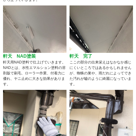
軒天 NAD塗装
軒天 完了
軒天用NAD塗料で仕上げていきます。
ここの部分の出来栄えはなかなか感じ
NADとは、水性エマルション塗料の溶
にくいところではあるかもしれません
剤版で刷毛、ローラー作業、付着力に
が、蜘蛛の巣や、雨だれによってでき
優れ、ヤニ止めに大きな効果がありま
た汚れが嘘のように綺麗になっていま
す。
す。