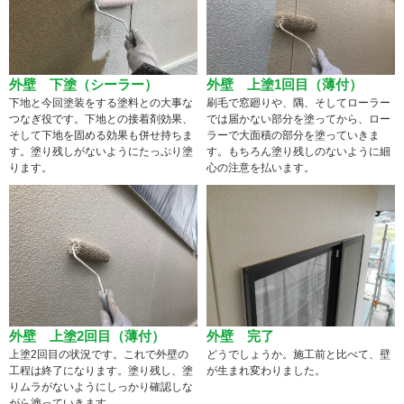
外壁 下塗（シーラー）
外壁 上塗1回目（薄付）
下地と今回塗装をする塗料との大事な
刷毛で窓廻りや、隅、そしてローラー
つなぎ役です。下地との接着剤効果、
では届かない部分を塗ってから、ロー
そして下地を固める効果も併せ持ちま
ラーで大面積の部分を塗っていきま
す。塗り残しがないようにたっぷり塗
す。もちろん塗り残しのないように細
ります。
心の注意を払います。
外壁 上塗2回目（薄付）
外壁 完了
上塗2回目の状況です。これで外壁の
どうでしょうか。施工前と比べて、壁
工程は終了になります。塗り残し、塗
が生まれ変わりました。
りムラがないようにしっかり確認しな
がら塗っていきます。