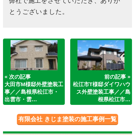
弊社で施工をさせていただき、ありが
とうございました。
« 次の記事
前の記事 »
大田市M様邸外壁塗装工
松江市T様邸ダイワハウ
事／／島根県松江市・
ス外壁塗装工事／／島
出雲市・雲…
根県松江市…
有限会社 きじま塗装の施工事例一覧