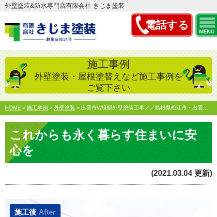
外壁塗装&防水専門店有限会社 きじま塗装
電話する
MENU
施工事例
外壁塗装・屋根塗替えなど施工事例を
ご覧下さい
HOME
>
施工事例
>
外壁塗装
>
出雲市W様邸外壁塗装工事／／島根県松江市・出雲市・雲南市・…
これからも永く暮らす住まいに安
心を
(2021.03.04 更新)
施工後
After