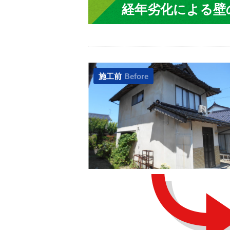
経年劣化による壁
施工前
Before