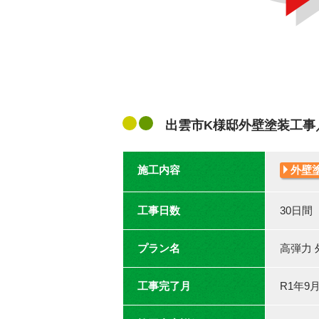
出雲市K様邸外壁塗装工事
施工内容
外壁
工事日数
30日間
プラン名
高弾力
工事完了月
R1年9