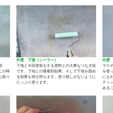
外壁 下塗（シーラー）
外壁
面
下地と今回塗装をする塗料との大事なつなぎ役
マス
この時
です。下地との接着剤効果、そして下地を固め
を使
も取り
る効果も併せ持ちます。塗り残しがないように
にも
たっぷり塗ります。
ティ
ある