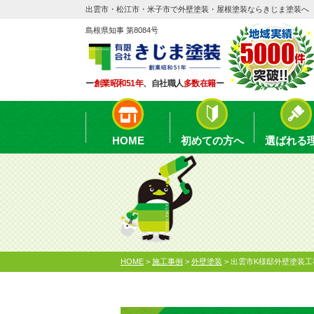
出雲市・松江市・米子市で外壁塗装・屋根塗装ならきじま塗装へ
島根県知事 第8084号
ー
創業昭和51年
、自社職人
多数在籍
ー
HOME
初めての方へ
選ばれる
HOME
>
施工事例
>
外壁塗装
>
出雲市K様邸外壁塗装