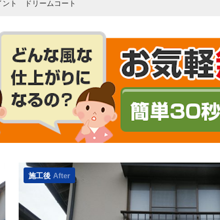
イント ドリームコート
施工後
After