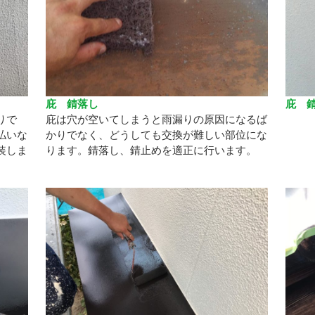
庇 錆落し
庇 
りで
庇は穴が空いてしまうと雨漏りの原因になるば
払いな
かりでなく、どうしても交換が難しい部位にな
装しま
ります。錆落し、錆止めを適正に行います。