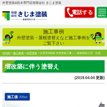
外壁塗装&防水専門店有限会社 きじま塗装
電話する
MENU
施工事例
外壁塗装・屋根塗替えなど施工事例を
ご覧下さい
HOME
>
施工事例
>
外壁塗装
>
出雲市M様邸 外壁塗装工事／／島根県松江市・出雲市屋根外壁…
増改築に伴う塗替え
(2019.04.04 更新)
施工後
After