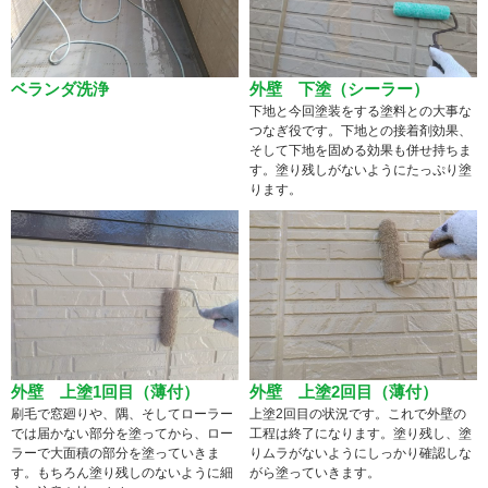
ベランダ洗浄
外壁 下塗（シーラー）
下地と今回塗装をする塗料との大事な
つなぎ役です。下地との接着剤効果、
そして下地を固める効果も併せ持ちま
す。塗り残しがないようにたっぷり塗
ります。
外壁 上塗1回目（薄付）
外壁 上塗2回目（薄付）
刷毛で窓廻りや、隅、そしてローラー
上塗2回目の状況です。これで外壁の
では届かない部分を塗ってから、ロー
工程は終了になります。塗り残し、塗
ラーで大面積の部分を塗っていきま
りムラがないようにしっかり確認しな
す。もちろん塗り残しのないように細
がら塗っていきます。