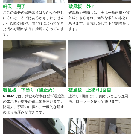
軒天 完了
破風板 ｹﾚﾝ
ここの部分の出来栄えはなかなか感じ
破風板や鼻隠しは、実は一番雨風や紫
にくいところではあるかもしれません
外線にさらされ、過酷な条件のもとに
が、蜘蛛の巣や、雨だれによってでき
あります。目荒しをして下地調整をし
た汚れが嘘のように綺麗になっていま
ます。
す。
破風板 下塗り（錆止め）
破風板 上塗り1回目
KIJIMAでは、錆止め塗料は必ず浸透型
上塗り1回目です。細かいところは刷
のエポキシ樹脂の錆止めを使います。
毛、ローラーを使って塗ります。
防錆力、密着力に優れ、一般的な錆止
めよりも厚みが付きます。