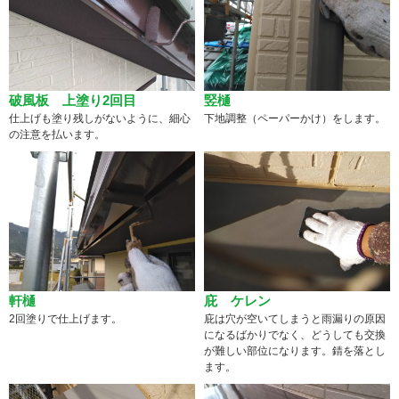
破風板 上塗り2回目
竪樋
仕上げも塗り残しがないように、細心
下地調整（ペーパーかけ）をします。
の注意を払います。
軒樋
庇 ケレン
2回塗りで仕上げます。
庇は穴が空いてしまうと雨漏りの原因
になるばかりでなく、どうしても交換
が難しい部位になります。錆を落とし
ます。