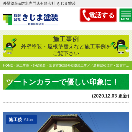
外壁塗装&防水専門店有限会社 きじま塗装
電話する
MENU
施工事例
外壁塗装・屋根塗替えなど施工事例を
ご覧下さい
HOME
>
施工事例
>
外壁塗装
>
出雲市S様邸外壁塗装工事／／島根県松江市・出雲市・雲南市・…
ツートンカラーで優しい印象に！
(2020.12.03 更新)
施工後
After