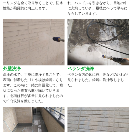
ーリングを全て取り除くことで、防水
れ、ハンドルを引きながら、目地の中
性能が飛躍的に向上します。
に充填していき、最後にヘラで平らに
ならしていきます。
外壁洗浄
ベランダ洗浄
高圧の水で、丁寧に洗浄することで、
ベランダ内の床に苔、泥などの汚れが
表面に付着したゴミや埃は綺麗になり
見られました。綺麗に洗浄致しまし
ます。この時に一緒に白亜化して、粉
た。
状になった物質も取り除いていきま
す。北面は苔が多量に見られましたの
でﾊﾞｲｵ洗浄を致しました。