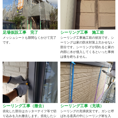
足場仮設工事 完了
シーリング工事 施工前
メッシュシートも隙間なくかけて完了
シーリング工事施工前の状況です。シ
です。
ーリングは家の防水対策上欠かせない
部分です。シーリングが切れると家の
内部に水が侵入してくるといった事例
は後を絶ちません。
シーリング工事（撤去）
シーリング工事（充填）
劣化した部分はカッターナイフ等で切
シーリングの充填状況です。ガンと呼
り込みを入れ撤去します。劣化したシ
ばれる道具の中にシーリング材を入