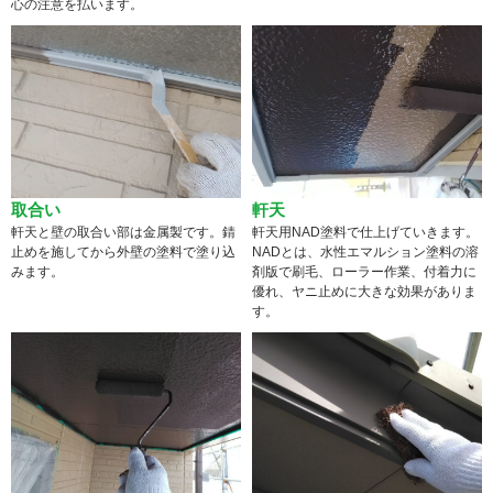
心の注意を払います。
取合い
軒天
軒天と壁の取合い部は金属製です。錆
軒天用NAD塗料で仕上げていきます。
止めを施してから外壁の塗料で塗り込
NADとは、水性エマルション塗料の溶
みます。
剤版で刷毛、ローラー作業、付着力に
優れ、ヤニ止めに大きな効果がありま
す。