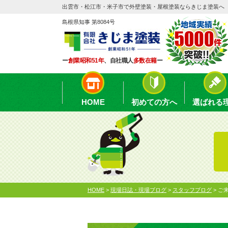
出雲市・松江市・米子市で外壁塗装・屋根塗装ならきじま塗装へ
島根県知事 第8084号
ー
創業昭和51年
、自社職人
多数在籍
ー
HOME
初めての方へ
選ばれる
HOME
>
現場日誌・現場ブログ
>
スタッフブログ
>
ご