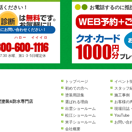
話ください！
お電話するのに抵
軽にお問い合わせください！
ハロー イイイロ
00-600-1116
17:30 水曜、第1･3･5日曜定休
トップページ
イベント
初めての方へ
スタッフ
塗装用語集
施工事例
壁塗装&防水専門店
選ばれる理由
お客様の
出雲ショールーム
現場日誌
松江ショールーム
YouTube
米子ショールーム
お問い合
会社概要