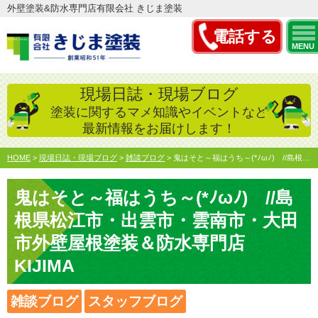
外壁塗装&防水専門店有限会社 きじま塗装
電話する
MENU
現場日誌・現場ブログ
塗装に関するマメ知識やイベントなど
最新情報をお届けします！
HOME
>
現場日誌・現場ブログ
>
雑談ブログ
>
鬼はそと～福はうち～(*ﾉωﾉ) //島根県松江市・出雲市…
鬼はそと～福はうち～(*ﾉωﾉ) //島
根県松江市・出雲市・雲南市・大田
市外壁屋根塗装＆防水専門店
KIJIMA
雑談ブログ
スタッフブログ