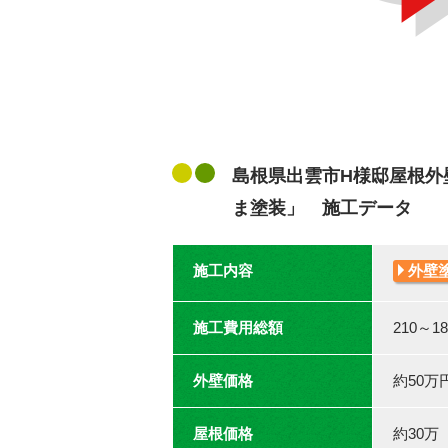
島根県出雲市H様邸屋根外
ま塗装」 施工データ
施工内容
外壁
施工費用総額
210～
外壁価格
約50万
屋根価格
約30万