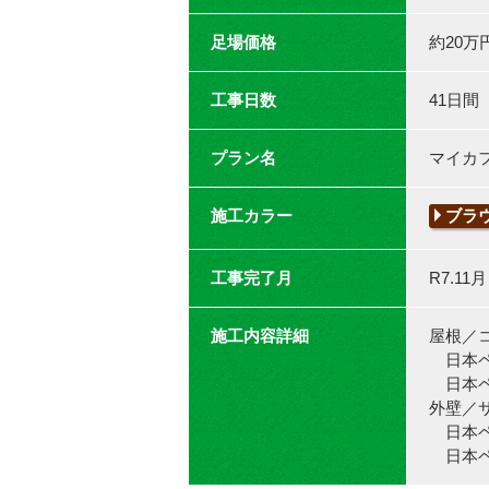
足場価格
約20万
工事日数
41日間
プラン名
マイカ
施工カラー
ブラ
工事完了月
R7.11月
施工内容詳細
屋根／
日本ペ
日本ペ
外壁／
日本ペイン
日本ペイン