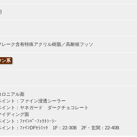
円
フレーク含有特殊アクリル樹脂／高耐候フッソ
ウン系
コロニアル面
イント：ファイン浸透シーラー
イント：ヤネガード ダークチョコレート
サイディング面
ト：ﾌｧｲﾝﾊﾟｰﾌｪｸﾄｼｰﾗｰ
ト：ﾌｧｲﾝDFｾﾗﾐｯｸ 1F：22-30B 2F・玄関：22-40B