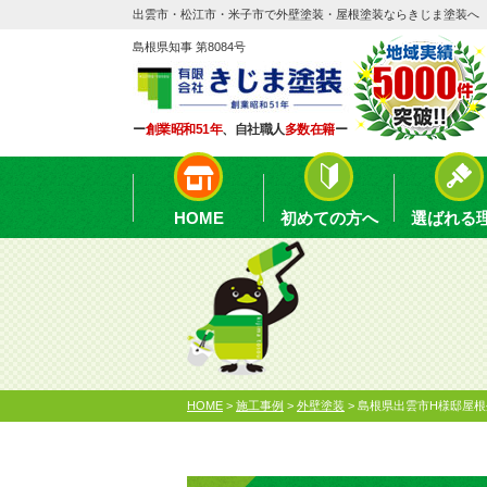
出雲市・松江市・米子市で外壁塗装・屋根塗装ならきじま塗装へ
島根県知事 第8084号
ー
創業昭和51年
、自社職人
多数在籍
ー
HOME
初めての方へ
選ばれる
HOME
>
施工事例
>
外壁塗装
>
島根県出雲市H様邸屋