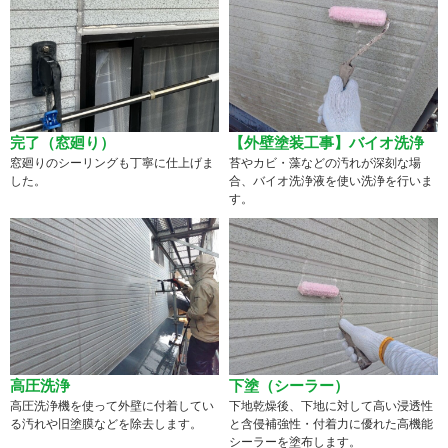
【外壁塗装工事】バイオ洗浄
完了（窓廻り）
苔やカビ・藻などの汚れが深刻な場
窓廻りのシーリングも丁寧に仕上げま
合、バイオ洗浄液を使い洗浄を行いま
した。
す。
高圧洗浄
下塗（シーラー）
高圧洗浄機を使って外壁に付着してい
下地乾燥後、下地に対して高い浸透性
る汚れや旧塗膜などを除去します。
と含侵補強性・付着力に優れた高機能
シーラーを塗布します。