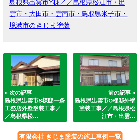
島根県出雲市Y様／／島根県松江市・出
雲市・大田市・雲南市・鳥取県米子市・
境港市のきじま塗装
« 次の記事
前の記事 »
島根県出雲市S様邸一条
島根県出雲市O様邸外壁
工務店外壁塗装工事／
塗装工事／／島根県松
／島根県松…
江市・出雲…
有限会社 きじま塗装の施工事例一覧