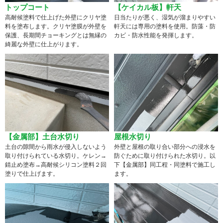
トップコート
【ケイカル板】軒天
高耐候塗料で仕上げた外壁にクリヤ塗
日当たりが悪く、湿気が溜まりやすい
料を塗布します。クリヤ塗膜が外壁を
軒天には専用の塗料を使用。防藻・防
保護、長期間チョーキングとは無縁の
カビ・防水性能を発揮します。
綺麗な外壁に仕上がります。
【金属部】土台水切り
屋根水切り
土台の隙間から雨水が侵入しないよう
外壁と屋根の取り合い部分への浸水を
取り付けられている水切り。ケレン→
防ぐために取り付けられた水切り。以
錆止め塗布→高耐候シリコン塗料２回
下【金属部】同工程・同塗料で施工し
塗りで仕上げます。
ます。