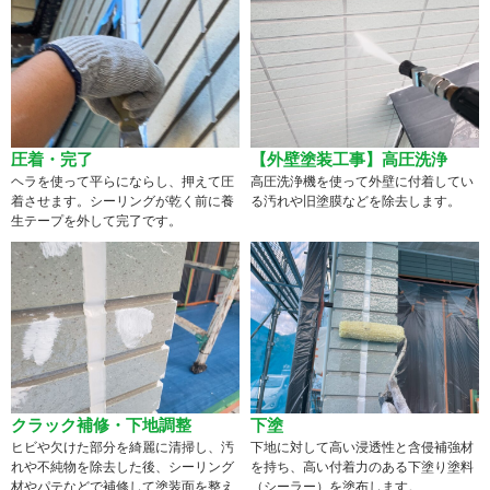
圧着・完了
【外壁塗装工事】高圧洗浄
ヘラを使って平らにならし、押えて圧
高圧洗浄機を使って外壁に付着してい
着させます。シーリングが乾く前に養
る汚れや旧塗膜などを除去します。
生テープを外して完了です。
クラック補修・下地調整
下塗
ヒビや欠けた部分を綺麗に清掃し、汚
下地に対して高い浸透性と含侵補強材
れや不純物を除去した後、シーリング
を持ち、高い付着力のある下塗り塗料
材やパテなどで補修して塗装面を整え
（シーラー）を塗布します。