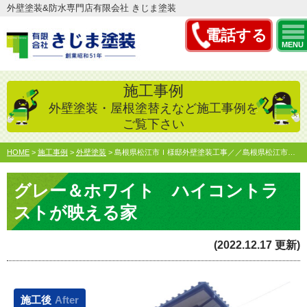
外壁塗装&防水専門店有限会社 きじま塗装
電話する
MENU
施工事例
外壁塗装・屋根塗替えなど施工事例を
ご覧下さい
HOME
>
施工事例
>
外壁塗装
>
島根県松江市Ｉ様邸外壁塗装工事／／島根県松江市・出雲市・大…
グレー＆ホワイト ハイコントラ
ストが映える家
(2022.12.17 更新)
施工後
After