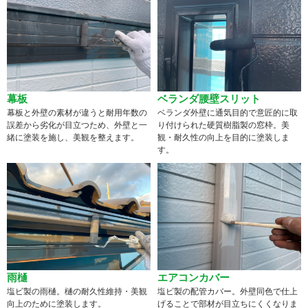
幕板
ベランダ腰壁スリット
幕板と外壁の素材が違うと耐用年数の
ベランダ外壁に通気目的で意匠的に取
誤差から劣化が目立つため、外壁と一
り付けられた硬質樹脂製の窓枠。美
緒に塗装を施し、美観を整えます。
観・耐久性の向上を目的に塗装しま
す。
雨樋
エアコンカバー
塩ビ製の雨樋。樋の耐久性維持・美観
塩ビ製の配管カバー。外壁同色で仕上
向上のために塗装します。
げることで部材が目立ちにくくなりま