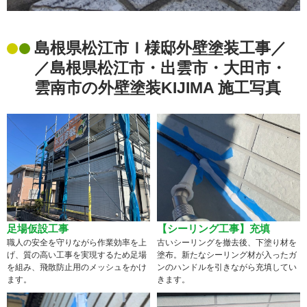
島根県松江市Ｉ様邸外壁塗装工事／
／島根県松江市・出雲市・大田市・
雲南市の外壁塗装KIJIMA 施工写真
足場仮設工事
【シーリング工事】充填
職人の安全を守りながら作業効率を上
古いシーリングを撤去後、下塗り材を
げ、質の高い工事を実現するため足場
塗布。新たなシーリング材が入ったガ
を組み、飛散防止用のメッシュをかけ
ンのハンドルを引きながら充填してい
ます。
きます。