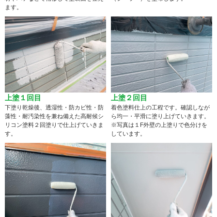
ます。
上塗１回目
上塗２回目
下塗り乾燥後、透湿性・防カビ性・防
着色塗料仕上の工程です。確認しなが
藻性・耐汚染性を兼ね備えた高耐候シ
ら均一・平滑に塗り上げていきます。
リコン塗料２回塗りで仕上げていきま
※写真は１F外壁の上塗りで色分けを
す。
しています。