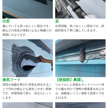
出窓
庇
傷んでいても気づきにくい部位です。
出窓同様、気づきにくい部位です。防
錆などの劣化が深刻になると雨漏りの
錆対策を丁寧に施していきます。
原因にもなります。
換気フード
【樹脂部】鼻隠し
湿気や油脂を帯びた空気を排出するこ
ツルツルした表面をサンドペーパー等
とで汚れや錆なども発生しやすい部材
で小傷を付けて塗料の密着度を向上さ
です。外壁同色で塗り、目立ちにくく
せ、高耐候シリコン塗料２回塗りで仕
します。
上げます。