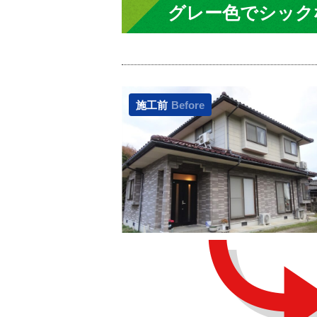
グレー色でシック
施工前
Before