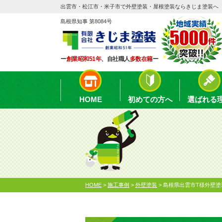
出雲市・松江市・米子市で外壁塗装・屋根塗装ならきじま塗装へ
島根県知事 第8084号
ー
創業昭和51年
、自社職人
多数在籍
ー
HOME
初めての方へ
選ばれる
HOME
>
施工事例
>
外壁塗装
>
島根県出雲市T様外壁