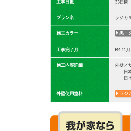
工事日数
33日間
プラン名
ラジカ
施工カラー
黒・
工事完了月
R4.11月
施工内容詳細
外壁／
日本ペ
日本ペ
外壁使用塗料
ラジ