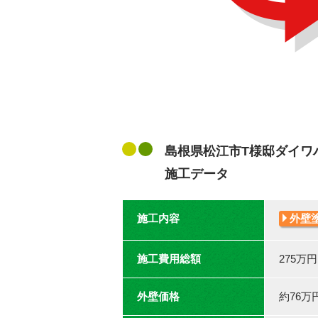
島根県松江市T様邸ダイワ
施工データ
施工内容
外壁
施工費用総額
275万
外壁価格
約76万