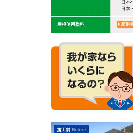
日本ペ
日本ペ
屋根使用塗料
高耐
施工前
Before