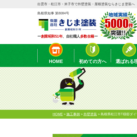
出雲市・松江市・米子市で外壁塗装・屋根塗装ならきじま塗装へ
島根県知事 第8084号
ー
創業昭和51年
、自社職人
多数在籍
ー
HOME
初めての方へ
選ばれる
HOME
>
施工事例
>
外壁塗装
>
島根県松江市T様邸ダ