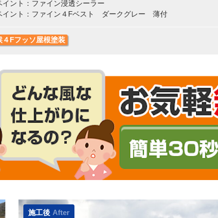
イント：ファイン浸透シーラー
イント：ファイン４Fベスト ダークグレー 薄付
候４Fフッソ屋根塗装
施工後
After