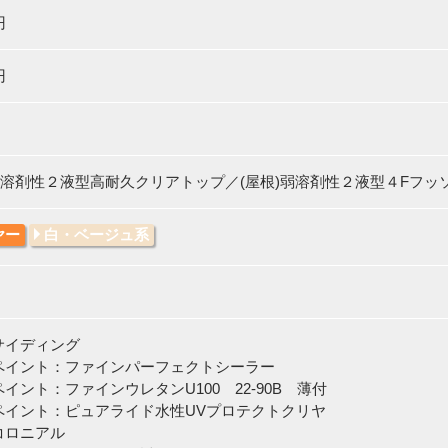
円
円
)弱溶剤性２液型高耐久クリアトップ／(屋根)弱溶剤性２液型４Fフッ
ヤー
白・ベージュ系
サイディング
イント：ファインパーフェクトシーラー
ント：ファインウレタンU100 22-90B 薄付
イント：ピュアライド水性UVプロテクトクリヤ
コロニアル