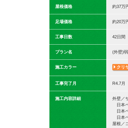
屋根価格
約37万
足場価格
約20万
工事日数
42日間
プラン名
(外壁
施工カラー
クリ
工事完了月
R4.7月
施工内容詳細
外壁／
日本ペ
日本ペイ
日本ペ
屋根／