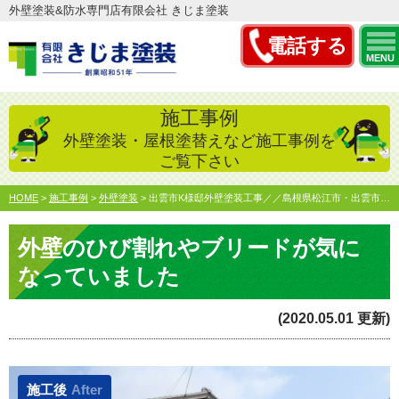
外壁塗装&防水専門店有限会社 きじま塗装
電話する
MENU
施工事例
外壁塗装・屋根塗替えなど施工事例を
ご覧下さい
HOME
>
施工事例
>
外壁塗装
>
出雲市K様邸外壁塗装工事／／島根県松江市・出雲市・雲南市・…
外壁のひび割れやブリードが気に
なっていました
(2020.05.01 更新)
施工後
After