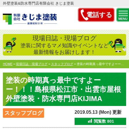
外壁塗装&防水専門店有限会社 きじま塗装
電話する
MENU
現場日誌・現場ブログ
塗装に関するマメ知識やイベントなど
最新情報をお届けします！
HOME
>
現場日誌・現場ブログ
>
スタッフブログ
>
塗装の時期真っ最中ですよーー！！！島根県松江市・出雲市屋根…
塗装の時期真っ最中ですよー
ー！！！島根県松江市・出雲市屋根
外壁塗装・防水専門店KIJIMA
2019.05.13 (Mon) 更新
スタッフブログ
閲覧数
801