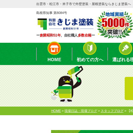
出雲市・松江市・米子市で外壁塗装・屋根塗装ならきじま塗装へ
島根県知事 第8084号
ー
創業昭和51年
、自社職人
多数在籍
ー
HOME
初めての方へ
選ばれる
HOME
>
現場日誌・現場ブログ
>
スタッフブログ
>
【