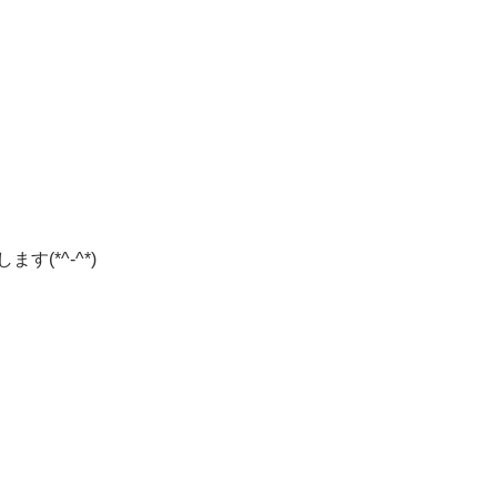
*^-^*)