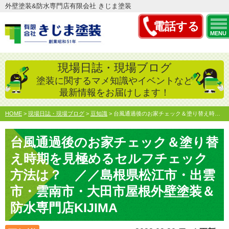
外壁塗装&防水専門店有限会社 きじま塗装
電話する
MENU
現場日誌・現場ブログ
塗装に関するマメ知識やイベントなど
最新情報をお届けします！
HOME
>
現場日誌・現場ブログ
>
豆知識
>
台風通過後のお家チェック＆塗り替え時期を見極めるセルフチェ…
台風通過後のお家チェック＆塗り替
え時期を見極めるセルフチェック
方法は？ ／／島根県松江市・出雲
市・雲南市・大田市屋根外壁塗装＆
防水専門店KIJIMA