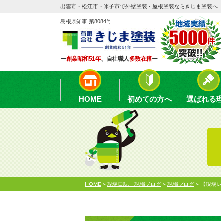
出雲市・松江市・米子市で外壁塗装・屋根塗装ならきじま塗装へ
島根県知事 第8084号
ー
創業昭和51年
、自社職人
多数在籍
ー
HOME
初めての方へ
選ばれる
HOME
>
現場日誌・現場ブログ
>
現場ブログ
>
【現場