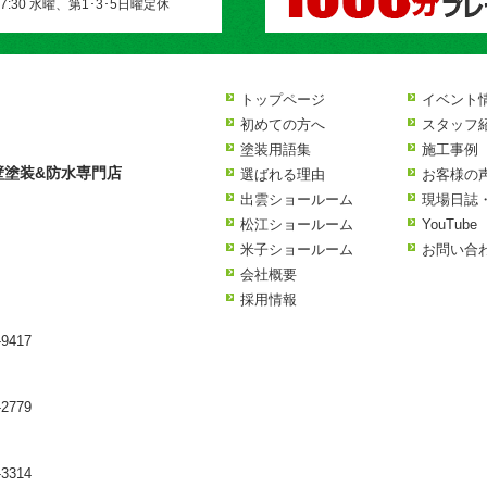
17:30 水曜、第1･3･5日曜定休
トップページ
イベント
初めての方へ
スタッフ
塗装用語集
施工事例
壁塗装&防水専門店
選ばれる理由
お客様の
出雲ショールーム
現場日誌
松江ショールーム
YouTube
米子ショールーム
お問い合
会社概要
採用情報
9417
2779
3314