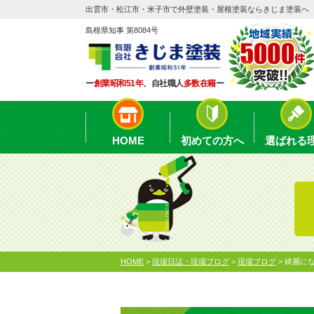
出雲市・松江市・米子市で外壁塗装・屋根塗装ならきじま塗装へ
島根県知事 第8084号
ー
創業昭和51年
、自社職人
多数在籍
ー
HOME
初めての方へ
選ばれる
HOME
>
現場日誌・現場ブログ
>
現場ブログ
>
綺麗にな