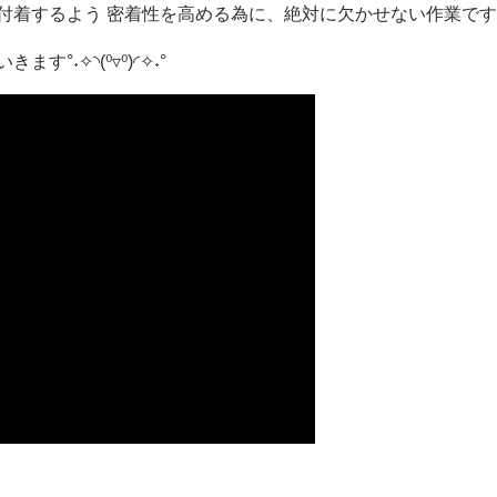
付着するよう
密着性
を高める為に、絶対に欠かせない作業です
˖✧◝(⁰▿⁰)◜✧˖°