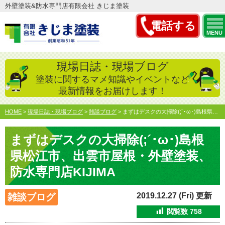
外壁塗装&防水専門店有限会社 きじま塗装
電話する
MENU
現場日誌・現場ブログ
塗装に関するマメ知識やイベントなど
最新情報をお届けします！
HOME
>
現場日誌・現場ブログ
>
雑談ブログ
>
まずはデスクの大掃除(;´･ω･)島根県松江市、出雲市屋根…
まずはデスクの大掃除(;´･ω･)島根
県松江市、出雲市屋根・外壁塗装、
防水専門店KIJIMA
2019.12.27 (Fri) 更新
雑談ブログ
閲覧数
758