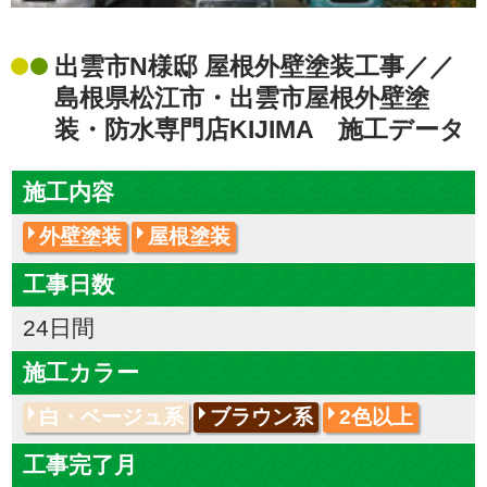
出雲市N様邸 屋根外壁塗装工事／／
島根県松江市・出雲市屋根外壁塗
装・防水専門店KIJIMA 施工データ
施工内容
外壁塗装
屋根塗装
工事日数
24日間
施工カラー
白・ベージュ系
ブラウン系
2色以上
工事完了月