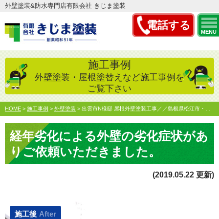
外壁塗装&防水専門店有限会社 きじま塗装
電話する
MENU
施工事例
外壁塗装・屋根塗替えなど施工事例を
ご覧下さい
HOME
>
施工事例
>
外壁塗装
>
出雲市N様邸 屋根外壁塗装工事／／島根県松江市・出雲市屋根…
経年劣化による外壁の劣化症状があ
りご依頼いただきました。
(2019.05.22 更新)
施工後
After