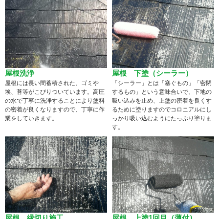
屋根洗浄
屋根 下塗（シーラー）
屋根には長い間蓄積された、ゴミや
「シーラー」とは「塞ぐもの」「密閉
埃、苔等がこびりついています。高圧
するもの」という意味合いで、下地の
の水で丁寧に洗浄することにより塗料
吸い込みを止め、上塗の密着を良くす
の密着が良くなりますので、丁寧に作
るために塗りますのでコロニアルにし
業をしていきます。
っかり吸い込むようにたっぷり塗りま
す。
屋根 縁切り施工
屋根 上塗1回目（薄付）