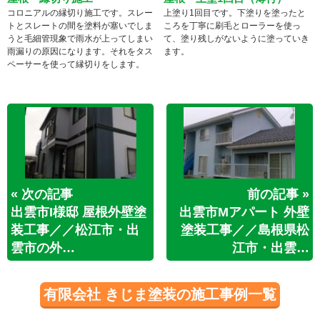
コロニアルの縁切り施工です。スレー
上塗り1回目です。下塗りを塗ったと
トとスレートの間を塗料が塞いでしま
ころを丁寧に刷毛とローラーを使っ
うと毛細管現象で雨水が上ってしまい
て、塗り残しがないように塗っていき
雨漏りの原因になります。それをタス
ます。
ペーサーを使って縁切りをします。
« 次の記事
前の記事 »
出雲市I様邸 屋根外壁塗
出雲市Mアパート 外壁
装工事／／松江市・出
塗装工事／／島根県松
雲市の外…
江市・出雲…
有限会社 きじま塗装の施工事例一覧