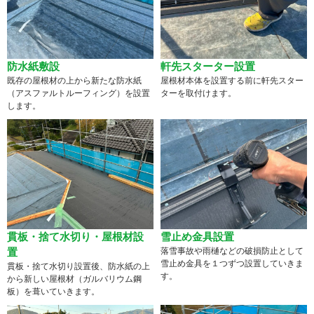
防水紙敷設
軒先スターター設置
既存の屋根材の上から新たな防水紙
屋根材本体を設置する前に軒先スター
（アスファルトルーフィング）を設置
ターを取付けます。
します。
貫板・捨て水切り・屋根材設
雪止め金具設置
置
落雪事故や雨樋などの破損防止として
雪止め金具を１つずつ設置していきま
貫板・捨て水切り設置後、防水紙の上
す。
から新しい屋根材（ガルバリウム鋼
板）を葺いていきます。