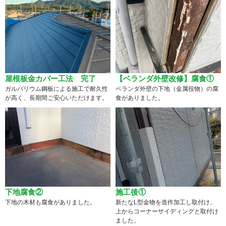
屋根板金カバー工法 完了
【ベランダ外壁改修】腐食①
ガルバリウム鋼板による施工で耐久性
ベランダ外壁の下地（金属役物）の腐
が高く、長期間ご安心いただけます。
食がありました。
下地腐食②
施工後①
下地の木材も腐食がありました。
新たなL型金物を造作加工し取付け、
上からコーナーサイディングと取付け
ました。