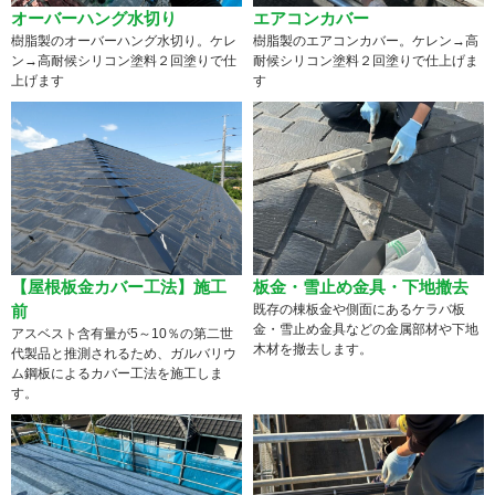
オーバーハング水切り
エアコンカバー
樹脂製のオーバーハング水切り。ケレ
樹脂製のエアコンカバー。ケレン→高
ン→高耐候シリコン塗料２回塗りで仕
耐候シリコン塗料２回塗りで仕上げま
上げます
す
【屋根板金カバー工法】施工
板金・雪止め金具・下地撤去
前
既存の棟板金や側面にあるケラバ板
金・雪止め金具などの金属部材や下地
アスベスト含有量が5～10％の第二世
木材を撤去します。
代製品と推測されるため、ガルバリウ
ム鋼板によるカバー工法を施工しま
す。