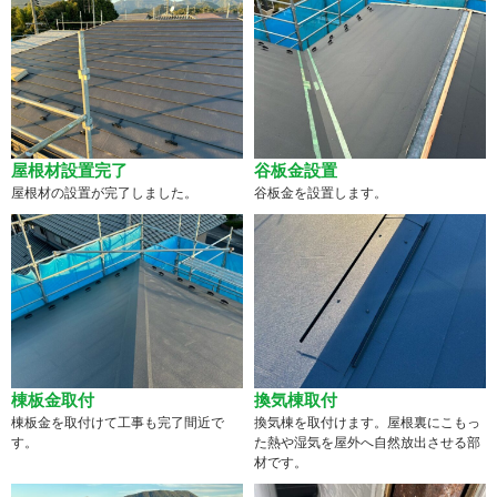
屋根材設置完了
谷板金設置
屋根材の設置が完了しました。
谷板金を設置します。
棟板金取付
換気棟取付
棟板金を取付けて工事も完了間近で
換気棟を取付けます。屋根裏にこもっ
す。
た熱や湿気を屋外へ自然放出させる部
材です。