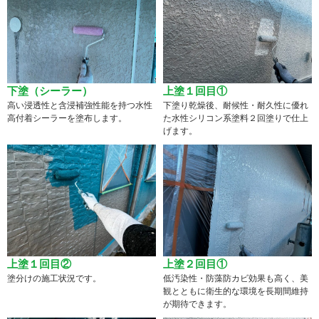
下塗（シーラー）
上塗１回目①
高い浸透性と含浸補強性能を持つ水性
下塗り乾燥後、耐候性・耐久性に優れ
高付着シーラーを塗布します。
た水性シリコン系塗料２回塗りで仕上
げます。
上塗１回目②
上塗２回目①
塗分けの施工状況です。
低汚染性・防藻防カビ効果も高く、美
観とともに衛生的な環境を長期間維持
が期待できます。