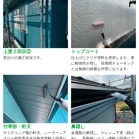
上塗２回目②
トップコート
塗分けの施工状況です。
仕上げにクリヤ塗料を塗布します。更
に耐候性が増し、長期間チョーキング
とは無縁の綺麗な外壁になります。
付帯部・軒天
鼻隠し
サイディング製の軒天。シーラー→ア
金属製の鼻隠し。ケレン→下塗（錆止
クリル樹脂系非水分散形塗料２回塗り
め）→高耐候シリコン塗料２回塗りで