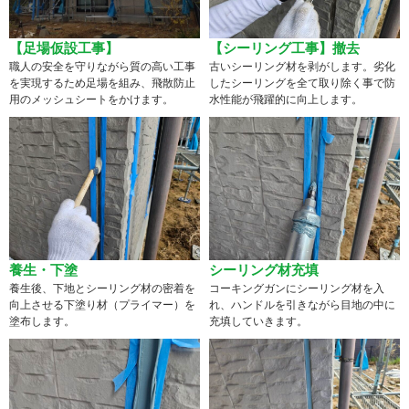
【足場仮設工事】
【シーリング工事】撤去
職人の安全を守りながら質の高い工事
古いシーリング材を剥がします。劣化
を実現するため足場を組み、飛散防止
したシーリングを全て取り除く事で防
用のメッシュシートをかけます。
水性能が飛躍的に向上します。
養生・下塗
シーリング材充填
養生後、下地とシーリング材の密着を
コーキングガンにシーリング材を入
向上させる下塗り材（プライマー）を
れ、ハンドルを引きながら目地の中に
塗布します。
充填していきます。