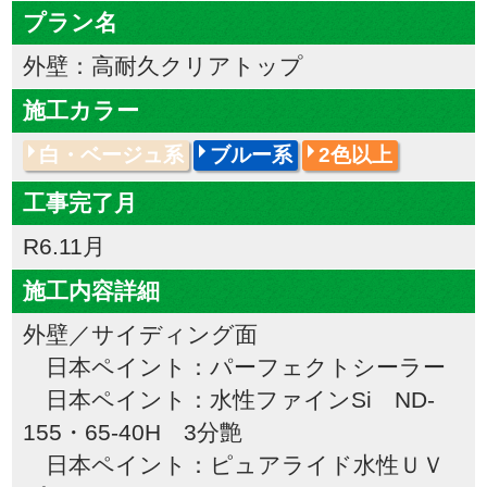
プラン名
外壁：高耐久クリアトップ
施工カラー
白・ベージュ系
ブルー系
2色以上
工事完了月
R6.11月
施工内容詳細
外壁／サイディング面
日本ペイント：パーフェクトシーラー
日本ペイント：水性ファインSi ND-
155・65-40H 3分艶
日本ペイント：ピュアライド水性ＵＶ