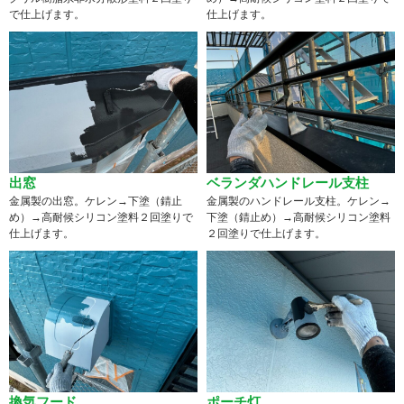
で仕上げます。
仕上げます。
出窓
ベランダハンドレール支柱
金属製の出窓。ケレン→下塗（錆止
金属製のハンドレール支柱。ケレン→
め）→高耐候シリコン塗料２回塗りで
下塗（錆止め）→高耐候シリコン塗料
仕上げます。
２回塗りで仕上げます。
換気フード
ポーチ灯