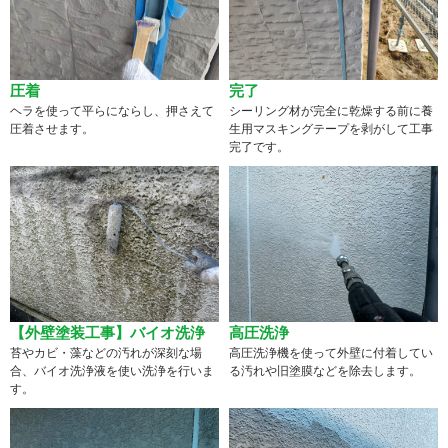
圧着
完了
ヘラを使って平らにならし、押さえて
シーリング材が完全に乾燥する前に養
圧着させます。
生用マスキングテープを剥がして工事
完了です。
【外壁塗装工事】バイオ洗浄
高圧洗浄
苔やカビ・藻などの汚れが深刻な場
高圧洗浄機を使って外壁に付着してい
合、バイオ洗浄液を使い洗浄を行いま
る汚れや旧塗膜などを除去します。
す。