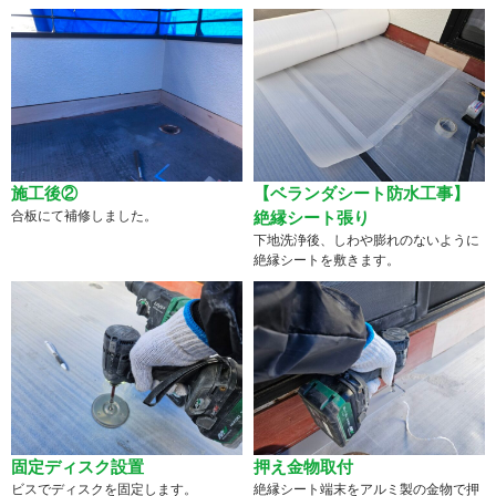
施工後②
【ベランダシート防水工事】
合板にて補修しました。
絶縁シート張り
下地洗浄後、しわや膨れのないように
絶縁シートを敷きます。
固定ディスク設置
押え金物取付
ビスでディスクを固定します。
絶縁シート端末をアルミ製の金物で押