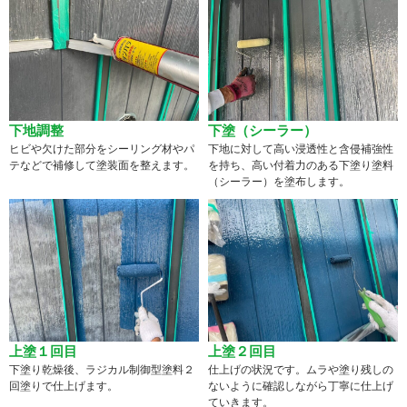
下地調整
下塗（シーラー）
ヒビや欠けた部分をシーリング材やパ
下地に対して高い浸透性と含侵補強性
テなどで補修して塗装面を整えます。
を持ち、高い付着力のある下塗り塗料
（シーラー）を塗布します。
上塗１回目
上塗２回目
下塗り乾燥後、ラジカル制御型塗料２
仕上げの状況です。ムラや塗り残しの
回塗りで仕上げます。
ないように確認しながら丁寧に仕上げ
ていきます。