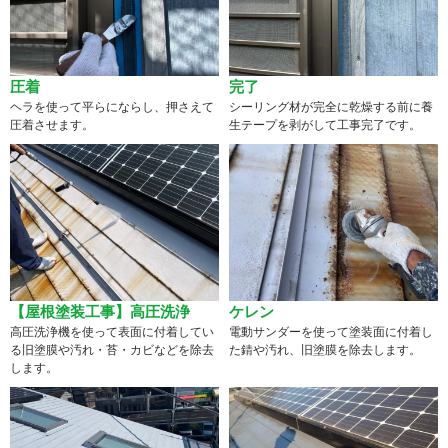
圧着
完了
ヘラを使って平らにならし、押さえて
シーリング材が完全に乾燥する前に養
圧着させます。
生テープを剥がして工事完了です。
【屋根塗装工事】高圧洗浄
ケレン
高圧洗浄機を使って表面に付着してい
電動サンダーを使って塗装面に付着し
る旧塗膜や汚れ・苔・カビなどを除去
た錆や汚れ、旧塗膜を除去します。
します。