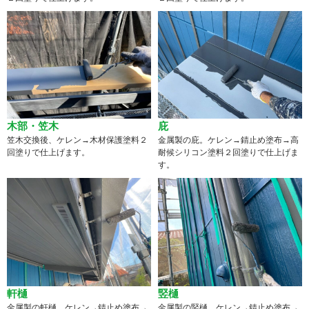
木部・笠木
庇
笠木交換後、ケレン→木材保護塗料２
金属製の庇。ケレン→錆止め塗布→高
回塗りで仕上げます。
耐候シリコン塗料２回塗りで仕上げま
す。
軒樋
竪樋
金属製の軒樋。ケレン→錆止め塗布→
金属製の竪樋。ケレン→錆止め塗布→