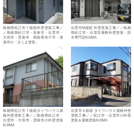
島根県松江市Ｙ様邸外壁塗装工事／
出雲市M様邸 外壁塗装工事／／島根
／島根県松江市・安来市・出雲市・
県松江市・出雲市屋根外壁塗装・防
大田市・雲南市 鳥取県米子市・境
水専門店KIJIMA
港市の「きじま塗装」
島根県松江市Ｔ様邸ダイワハウス屋
出雲市Ａ様邸 ダイワハウス屋根外壁
根外壁塗装工事／／島根県松江市・
塗装工事／／松江市・出雲市の外壁
出雲市・大田市・雲南市の外壁塗装
塗装＆屋根塗装KIJIMA
KIJIMA