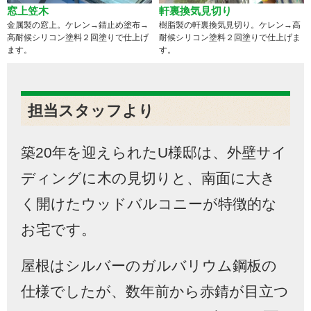
窓上笠木
軒裏換気見切り
金属製の窓上。ケレン→錆止め塗布→
樹脂製の軒裏換気見切り。ケレン→高
高耐候シリコン塗料２回塗りで仕上げ
耐候シリコン塗料２回塗りで仕上げま
ます。
す。
担当スタッフより
築
20
年を迎えられた
U
様邸は、外壁サイ
ディングに木の見切りと、南面に大き
く開けたウッドバルコニーが特徴的な
お宅です。
屋根はシルバーのガルバリウム鋼板の
仕様でしたが、数年前から赤錆が目立つ