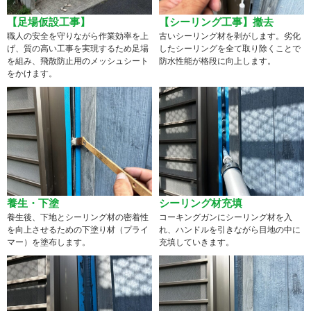
【足場仮設工事】
【シーリング工事】撤去
職人の安全を守りながら作業効率を上
古いシーリング材を剥がします。劣化
げ、質の高い工事を実現するため足場
したシーリングを全て取り除くことで
を組み、飛散防止用のメッシュシート
防水性能が格段に向上します。
をかけます。
養生・下塗
シーリング材充填
養生後、下地とシーリング材の密着性
コーキングガンにシーリング材を入
を向上させるための下塗り材（プライ
れ、ハンドルを引きながら目地の中に
マー）を塗布します。
充填していきます。