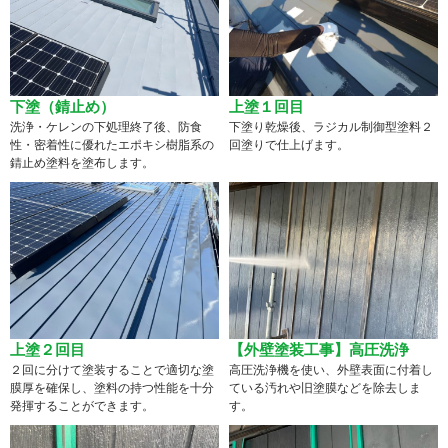
下塗（錆止め）
上塗１回目
洗浄・ケレンの下処理終了後、防食
下塗り乾燥後、ラジカル制御型塗料２
性・密着性に優れたエポキシ樹脂系の
回塗りで仕上げます。
錆止め塗料を塗布します。
上塗２回目
【外壁塗装工事】高圧洗浄
２回に分けて塗装することで適切な塗
高圧洗浄機を使い、外壁表面に付着し
膜厚を確保し、塗料の持つ性能を十分
ている汚れや旧塗膜などを除去しま
発揮することができます。
す。