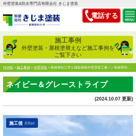
外壁塗装&防水専門店有限会社 きじま塗装
電話する
MENU
施工事例
外壁塗装・屋根塗替えなど施工事例を
ご覧下さい
HOME
>
施工事例
>
外壁塗装
>
島根県松江市Ｕ様邸屋根外壁塗装工事／／島根県松江市・出雲市…
ネイビー＆グレーストライプ
(2024.10.07 更新)
施工後
After