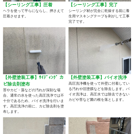
【シーリング工事】圧着
【シーリング工事】完了
ヘラを使って平らにならし、押さえて
シーリング材が完全に乾燥する前に養
圧着させます。
生用マスキングテープを剥がして工事
完了です。
【外壁塗装工事】ｻｲﾃﾞｨﾝｸﾞ カ
【外壁塗装工事】バイオ洗浄
ビ除去剤塗布
高圧洗浄機を使って外壁に付着してい
る汚れや旧塗膜などを除去します。バ
苔やカビ・藻などの汚れが深刻な場
イオ洗浄は、高圧水では除去できない
合、通常の水を使った高圧洗浄では不
カビや苔など菌の根を落とします。
十分であるため、バイオ洗浄を行いま
す。高圧洗浄の前に、カビ除去剤を塗
布します。