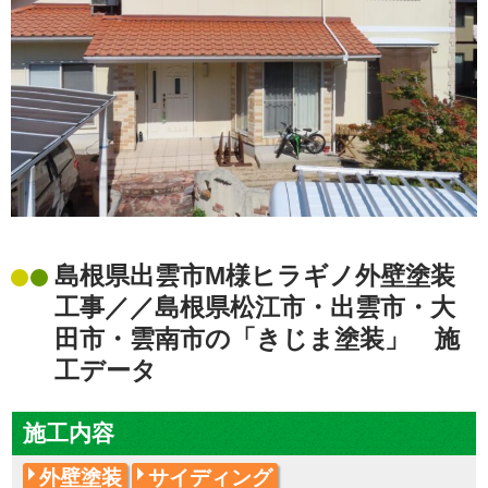
島根県出雲市M様ヒラギノ外壁塗装
工事／／島根県松江市・出雲市・大
田市・雲南市の「きじま塗装」 施
工データ
施工内容
外壁塗装
サイディング