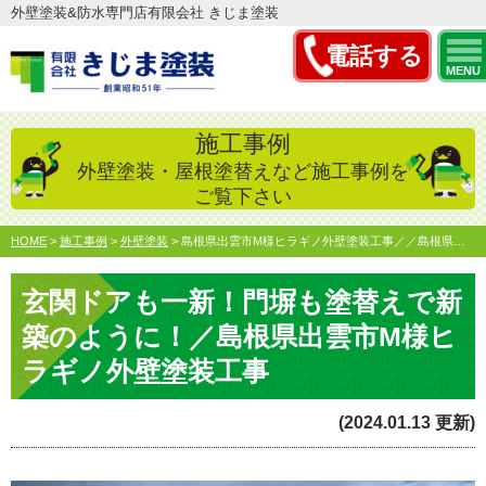
外壁塗装&防水専門店有限会社 きじま塗装
電話する
MENU
施工事例
外壁塗装・屋根塗替えなど施工事例を
ご覧下さい
HOME
>
施工事例
>
外壁塗装
>
島根県出雲市M様ヒラギノ外壁塗装工事／／島根県松江市・出雲…
玄関ドアも一新！門塀も塗替えで新
築のように！／島根県出雲市M様ヒ
ラギノ外壁塗装工事
(2024.01.13 更新)