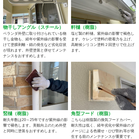
物干しアングル（スチール）
軒樋（樹脂）
ベランダ外壁に取り付けられている物
塩ビ製の軒樋。紫外線の影響で褐色し
干し金物も、経年や紫外線の影響を受
ます。ケレンで塗料の密着力を上げ、
けて塗膜剥離・錆の発生など劣化症状
高耐候シリコン塗料２回塗りで仕上げ
が現れます。外壁塗装と併せてメンテ
ます。
ナンスをおすすめします。
竪樋（樹脂）
角型フード（樹脂）
耐久年数は20～25年ですが紫外線の影
こちらは樹脂製の換気フードカバー。
響で褪色します。美観向上のため外壁
耐久性は低く、経年劣化や紫外線のダ
と同時に塗装をおすすめします。
メージによる色褪せ・ひび割れ等が発
生する前のメンテナンスが重要です。