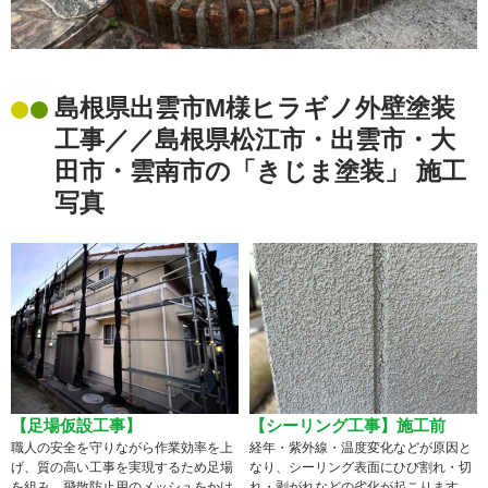
島根県出雲市M様ヒラギノ外壁塗装
工事／／島根県松江市・出雲市・大
田市・雲南市の「きじま塗装」 施工
写真
【足場仮設工事】
【シーリング工事】施工前
職人の安全を守りながら作業効率を上
経年・紫外線・温度変化などが原因と
げ、質の高い工事を実現するため足場
なり、シーリング表面にひび割れ・切
を組み、飛散防止用のメッシュをかけ
れ・剥がれなどの劣化が起こります。