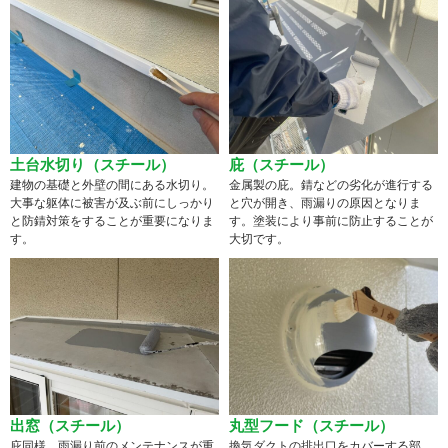
土台水切り（スチール）
庇（スチール）
建物の基礎と外壁の間にある水切り。
金属製の庇。錆などの劣化が進行する
大事な躯体に被害が及ぶ前にしっかり
と穴が開き、雨漏りの原因となりま
と防錆対策をすることが重要になりま
す。塗装により事前に防止することが
す。
大切です。
出窓（スチール）
丸型フード（スチール）
庇同様、雨漏り前のメンテナンスが重
換気ダクトの排出口をカバーする部