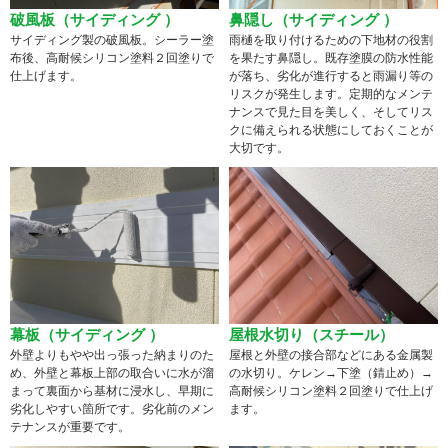
破風板（サイディング ）
鼻隠し（サイディング ）
サイディング製の破風板。シーラー塗
雨樋を取り付けるための下地材の役割
布後、高耐候シリコン塗料２回塗りで
を果たす鼻隠し。既存塗膜の防水性能
仕上げます。
が落ち、劣化が進行すると雨漏り等の
リスクが発生します。定期的なメンテ
ナンスで見た目を美しく、そしてリス
クに備えられる状態にしておくことが
大切です。
幕板（サイディング ）
屋根水切り（スチール）
外壁よりもやや出っ張った納まりのた
屋根と外壁の接合部などにある金属製
め、外壁と幕板上部の取合いに水が溜
の水切り。ケレン→下塗（錆止め）→
まって裏面から基材に浸水し、早期に
高耐候シリコン塗料２回塗りで仕上げ
劣化しやすい箇所です。劣化前のメン
ます。
テナンスが重要です。