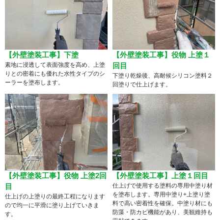
【外壁塗装工事】下塗
【外壁塗装工事】役物 上塗１
素地に浸透して表面強度を高め、上塗
回目
りとの密着にも優れた水性タイプのシ
下塗り乾燥後、高耐候シリコン塗料２
ーラーを塗布します。
回塗りで仕上げます。
【外壁塗装工事】役物 上塗2回
【外壁塗装工事】上塗１回目
目
仕上げで使用する塗料の専用中塗り材
を塗布します。専用中塗り+上塗り塗
仕上げの上塗りの最終工程になります
料で高い密着性を確保。中塗り材にも
ので均一に平滑に塗り上げていきま
防藻・防カビ機能があり、美観維持も
す。