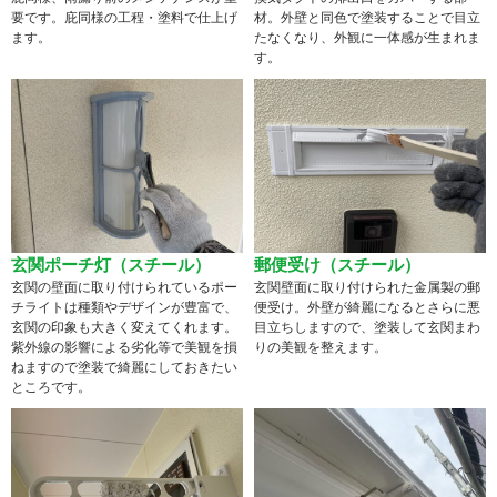
要です。庇同様の工程・塗料で仕上げ
材。外壁と同色で塗装することで目立
ます。
たなくなり、外観に一体感が生まれま
す。
玄関ポーチ灯（スチール）
郵便受け（スチール）
玄関の壁面に取り付けられているポー
玄関壁面に取り付けられた金属製の郵
チライトは種類やデザインが豊富で、
便受け。外壁が綺麗になるとさらに悪
玄関の印象も大きく変えてくれます。
目立ちしますので、塗装して玄関まわ
紫外線の影響による劣化等で美観を損
りの美観を整えます。
ねますので塗装で綺麗にしておきたい
ところです。