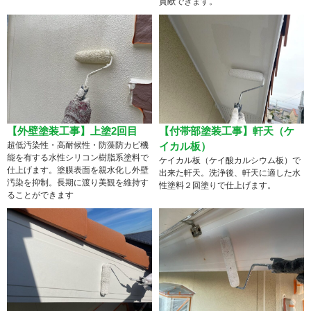
貢献できます。
【外壁塗装工事】上塗2回目
【付帯部塗装工事】軒天（ケ
超低汚染性・高耐候性・防藻防カビ機
イカル板）
能を有する水性シリコン樹脂系塗料で
ケイカル板（ケイ酸カルシウム板）で
仕上げます。塗膜表面を親水化し外壁
出来た軒天。洗浄後、軒天に適した水
汚染を抑制。長期に渡り美観を維持す
性塗料２回塗りで仕上げます。
ることができます