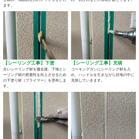
ます。
【シーリング工事】下塗
【シーリング工事】充填
古いシーリング材を撤去後、下地とシ
コーキングガンにシーリング材を入
ーリング材の密着性を向上させるため
れ、ハンドルを引きながら目地の中に
の下塗り材（プライマー）を塗布しま
充填していきます。
す。