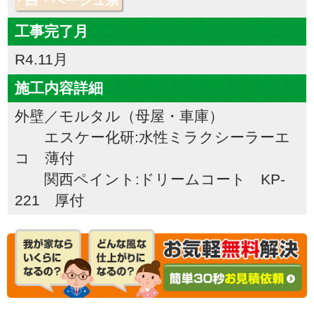
白・ベージュ系
工事完了月
R4.11月
施工内容詳細
外壁／モルタル（母屋・車庫）
エスケー化研:水性ミラクシーラーエ
コ 薄付
関西ペイント:ドリームコート KP-
221 厚付