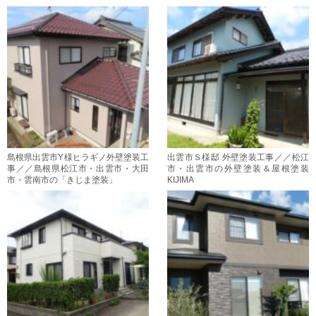
島根県出雲市Y様ヒラギノ外壁塗装工
出雲市Ｓ様邸 外壁塗装工事／／松江
事／／島根県松江市・出雲市・大田
市・出雲市の外壁塗装＆屋根塗装
市・雲南市の「きじま塗装」
KIJIMA