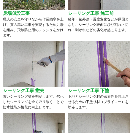
足場仮設工事
シーリング工事 施工前
職人の安全を守りながら作業効率を上
経年・紫外線・温度変化などが原因と
げ、質の高い工事を実現するため足場
なり、シーリング表面にひび割れ・切
を組み、飛散防止用のメッシュをかけ
れ・剥がれなどの劣化が起こります。
ます。
シーリング工事 撤去
シーリング工事 下塗
古いシーリング材を剥がします。劣化
下地とシーリング材の密着性を向上さ
したシーリングを全て取り除くことで
せるための下塗り材（プライマー）を
防水性能が格段に向上します。
塗布します。