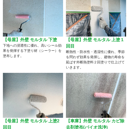
【母屋】外壁 モルタル 下塗
【母屋】外壁 モルタル 上塗１
下地への浸透性に優れ、高いシール効
回目
果を発揮する下塗り材（シーラー）を
断熱性・防水性・透湿性に優れ、季節
塗布します。
を問わず効果を発揮し、建物の寿命を
延ばす外断熱塗料２回塗りで仕上げて
いきます。
【母屋】外壁 モルタル 上塗2
【車庫】外壁 モルタル カビ除
回目
去剤塗布(バイオ洗浄)