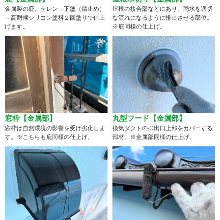
金属製の庇。ケレン→下塗（錆止め）
屋根の接合部などにあり、雨水を適切
→高耐候シリコン塗料２回塗りで仕上
な流れになるように排出させる部位。
げます。
※庇同様の仕上げ。
窓枠【金属部】
丸型フード【金属部】
窓枠は自然環境の影響を受け劣化しま
換気ダクトの排出口上部をカバーする
す。※こちらも庇同様の仕上げ。
部材。※金属部同様の仕上げ。