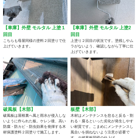
【車庫】外壁 モルタル 上塗１
【車庫】外壁 モルタル 上塗2
回目
回目
こちらも母屋同様の塗料２回塗りで仕
上塗り２回目の状況です。塗残しやム
上げていきます。
ラがないよう、確認しながら丁寧に仕
上げていきます。
破風板【木部】
板壁【木部】
破風板は屋根裏へ風と雨水が侵入しな
木材はメンテナンスを怠ると反る・割
いように作られた板。ケレン後、高い
れる・腐るといった劣化が発生しやす
防腐・防カビ・防虫効果を発揮する木
い材質です。こまめにメンテナンスし
材保護塗料２回塗りで施工します。
風合いを損ねないよう注意が必要で
す。※破風板同様の仕上げ。