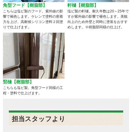
角型フード【樹脂部】
軒樋【樹脂部】
こちらは塩ビ製のフード。紫外線の影
塩ビ製の軒樋。耐久年数は20～25年で
響で褐色します。ケレンで塗料の密着
すが紫外線の影響で褪色します。美観
力を上げ、高耐候シリコン塗料２回塗
向上のため外壁と同時に塗装をおすす
りで仕上げます。
めします。※樹脂部同様の仕上げ。
竪樋【樹脂部】
こちらも塩ビ製。角型フード同様の工
程・塗料で仕上げます。
担当スタッフより