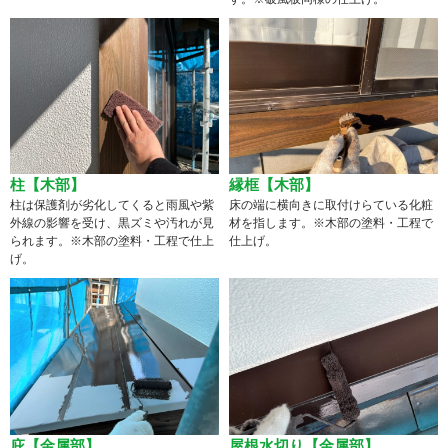
柱【木部】
縁框【木部】
柱は保護剤が劣化してくると雨風や紫
床の端に横向きに取付けらている化粧
外線の影響を受け、黒ズミや汚れが見
材を指します。※木部の塗料・工程で
られます。※木部の塗料・工程で仕上
仕上げ。
げ。
庇【金属部】
屋根水切り【金属部】