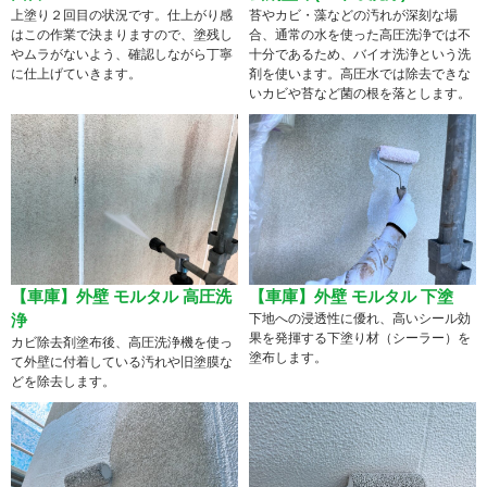
上塗り２回目の状況です。仕上がり感
苔やカビ・藻などの汚れが深刻な場
はこの作業で決まりますので、塗残し
合、通常の水を使った高圧洗浄では不
やムラがないよう、確認しながら丁寧
十分であるため、バイオ洗浄という洗
に仕上げていきます。
剤を使います。高圧水では除去できな
いカビや苔など菌の根を落とします。
【車庫】外壁 モルタル 高圧洗
【車庫】外壁 モルタル 下塗
浄
下地への浸透性に優れ、高いシール効
果を発揮する下塗り材（シーラー）を
カビ除去剤塗布後、高圧洗浄機を使っ
塗布します。
て外壁に付着している汚れや旧塗膜な
どを除去します。