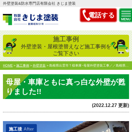
外壁塗装&防水専門店有限会社 きじま塗装
電話する
MENU
施工事例
外壁塗装・屋根塗替えなど施工事例を
ご覧下さい
HOME
>
施工事例
>
外壁塗装
>
島根県出雲市Ｔ様車庫･母屋外壁塗装工事／／島根県松江市・出…
母屋・車庫ともに真っ白な外壁が甦
りました!!
(2022.12.27 更新)
施工後
After