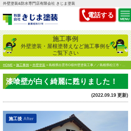
外壁塗装&防水専門店有限会社 きじま塗装
電話する
MENU
施工事例
外壁塗装・屋根塗替えなど施工事例を
ご覧下さい
HOME
>
施工事例
>
外壁塗装
>
島根県出雲市O様外壁塗装工事／／島根県松江市・出雲市・大田…
漆喰壁が白く綺麗に甦りました！
(2022.09.19 更新)
施工後
After