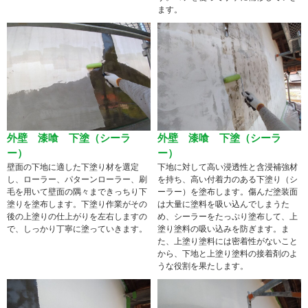
ます。
外壁 漆喰 下塗（シーラ
外壁 漆喰 下塗（シーラ
ー）
ー）
壁面の下地に適した下塗り材を選定
下地に対して高い浸透性と含浸補強材
し、ローラー、パターンローラー、刷
を持ち、高い付着力のある下塗り（シ
毛を用いて壁面の隅々まできっちり下
ーラー）を塗布します。傷んだ塗装面
塗りを塗布します。下塗り作業がその
は大量に塗料を吸い込んでしまうた
後の上塗りの仕上がりを左右しますの
め、シーラーをたっぷり塗布して、上
で、しっかり丁寧に塗っていきます。
塗り塗料の吸い込みを防ぎます。ま
た、上塗り塗料には密着性がないこと
から、下地と上塗り塗料の接着剤のよ
うな役割を果たします。