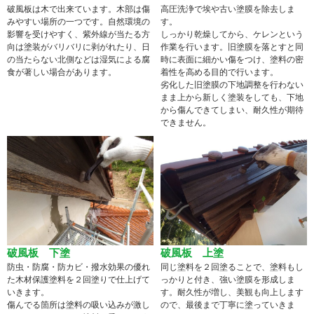
破風板は木で出来ています。木部は傷
高圧洗浄で埃や古い塗膜を除去しま
みやすい場所の一つです。自然環境の
す。
影響を受けやすく、紫外線が当たる方
しっかり乾燥してから、ケレンという
向は塗装がバリバリに剥がれたり、日
作業を行います。旧塗膜を落とすと同
の当たらない北側などは湿気による腐
時に表面に細かい傷をつけ、塗料の密
食が著しい場合があります。
着性を高める目的で行います。
劣化した旧塗膜の下地調整を行わない
まま上から新しく塗装をしても、下地
から傷んできてしまい、耐久性が期待
できません。
破風板 下塗
破風板 上塗
防虫・防腐・防カビ・撥水効果の優れ
同じ塗料を２回塗ることで、塗料もし
た木材保護塗料を２回塗りで仕上げて
っかりと付き、強い塗膜を形成しま
いきます。
す。耐久性が増し、美観も向上します
傷んでる箇所は塗料の吸い込みが激し
ので、最後まで丁寧に塗っていきま