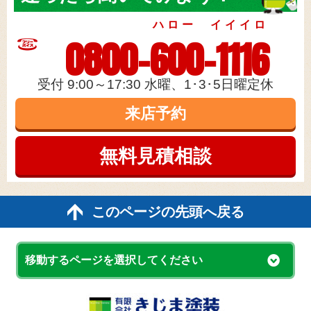
このページの先頭へ戻る
移動するページを選択してください
島根県出雲市・松江市、鳥取県米子市の外壁塗
装&防水専門店 きじま塗装
[本社]
〒693-0044 島根県出雲市荒茅町1347-10
ハロー イイイロ
TEL：
0800-600-1116
FAX：0853-31-7897
[出雲ショールーム]
〒693-0005 島根県出雲市天神町14-1