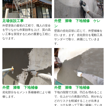
足場仮設工事
外壁 漆喰 下地補修 ケレ
外壁塗装の最初の工程で、職人の安全
ン
を守りながら作業効率を上げ、質の高
壁面の劣化症状に応じて、外壁補修を
い工事を実現するための重要な工程に
行います。まず、劣化部分を電動工具
なります。
サンダーで取り、綺麗にしていきま
す。
外壁 漆喰 下地補修
外壁 漆喰 下地補修
劣化部分をセメント系補修材により補
下地の段階で欠損、凹凸を埋めること
修します。
で、仕上がりの表面の凹凸、剥がれな
どのリスクを軽減することが出来ま
す。コテを使って丁寧に補修していき