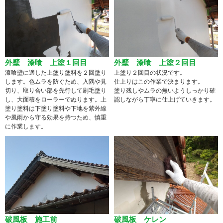
外壁 漆喰 上塗１回目
外壁 漆喰 上塗２回目
漆喰壁に適した上塗り塗料を２回塗り
上塗り２回目の状況です。
します。色ムラを防ぐため、入隅や見
仕上りはこの作業で決まります。
切り、取り合い部を先行して刷毛塗り
塗り残しやムラの無いようしっかり確
し、大面積をローラーでぬります。上
認しながら丁寧に仕上げていきます。
塗り塗料は下塗り塗料や下地を紫外線
や風雨から守る効果を持つため、慎重
に作業します。
破風板 施工前
破風板 ケレン