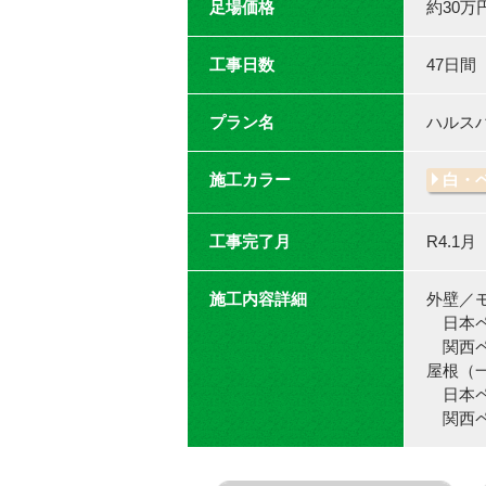
足場価格
約30万
工事日数
47日間
プラン名
ハルス
施工カラー
白・
工事完了月
R4.1月
施工内容詳細
外壁／
日本ペ
関西ペ
屋根（
日本ペ
関西ペ