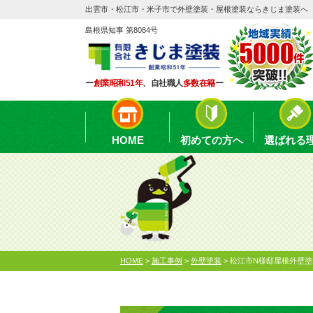
出雲市・松江市・米子市で外壁塗装・屋根塗装ならきじま塗装へ
島根県知事 第8084号
ー
創業昭和51年
、自社職人
多数在籍
ー
HOME
初めての方へ
選ばれる
HOME
>
施工事例
>
外壁塗装
>
松江市N様邸屋根外壁