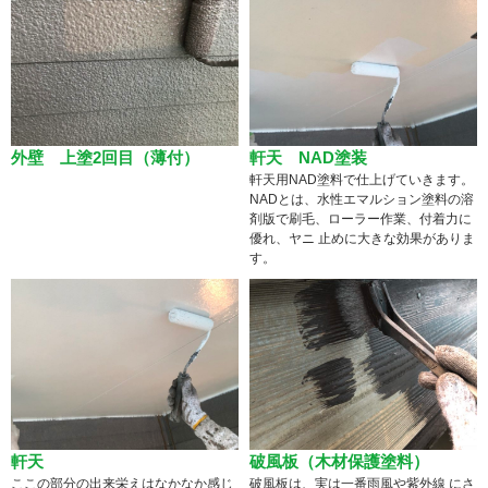
外壁 上塗2回目（薄付）
軒天 NAD塗装
軒天用NAD塗料で仕上げていきます。
NADとは、水性エマルション塗料の溶
剤版で刷毛、ローラー作業、付着力に
優れ、ヤニ 止めに大きな効果がありま
す。
軒天
破風板（木材保護塗料）
ここの部分の出来栄えはなかなか感じ
破風板は、実は一番雨風や紫外線 にさ