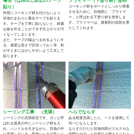
養生（はみ出し防止のテープ
プライマー（下塗り材）塗布
貼り）
コーキング材をボードとしっかり密着
させるために、目地部に「プライマ
外壁にコーキング材を付けないよう、
ー」と呼ばれる下塗り材を塗布しま
目地のまわりに養生テープを貼りま
す。プライマーは、接着剤の役割を果
す。テープを丁寧に貼らないと、綺麗
たしてくれます。
な線を作ることができず仕上がりが汚
くなってしまいます。
また、テープの端はつまめるようにす
る、適度な長さで区切っておく等、剥
がすときにはがしやすいよう工夫して
貼ります。
シーリング工事 （充填）
へらでならす
シーリングの充填状況です。ガンと呼
ある程度充填したら、ヘラを使用して
ばれる道具の中にシーリング材を入
均一にならします。
れ、ハンドルを引きながら、目地の中
ならすだけだと目地内部がスカスカな