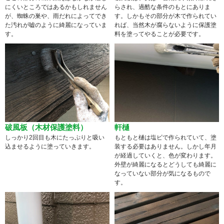
にくいところではあるかもしれません
らされ、過酷な条件のもとにありま
が、蜘蛛の巣や、雨だれによってでき
す。しかもその部分が木で作られてい
た汚れが嘘のように綺麗になっていま
れば、当然木が腐らないように保護塗
す。
料を塗ってやることが必要です。
破風板（木材保護塗料）
軒樋
しっかり2回目も木にたっぷりと吸い
もともと樋は塩ビで作られていて、塗
込ませるように塗っていきます。
装する必要はありません。しかし年月
が経過していくと、色が変わります。
外壁が綺麗になるとどうしても綺麗に
なっていない部分が気になるもので
す。