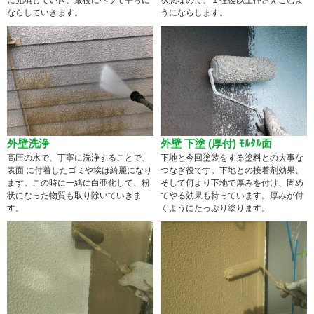
に充填していき、最後にヘラで平らに
状態なので、１往復以上押さえこむよ
ならしていきます。
うにならします。
外壁洗浄
外壁 下塗 (厚付) ﾓﾙﾀﾙ面
高圧の水で、丁寧に洗浄することで、
下地と今回塗装をする塗料との大事な
表面 に付着したゴミや埃は綺麗になり
つなぎ役です。下地との接着剤効果、
ます。この時に一緒に白亜化して、粉
そして何より下地で厚みを付け、固め
状になった物質も取り除いていきま
てやる効果も持っています。厚みが付
す。
くようにたっぷり塗ります。