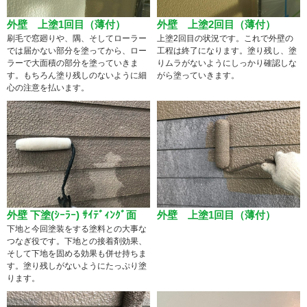
外壁 上塗1回目（薄付）
外壁 上塗2回目（薄付）
刷毛で窓廻りや、隅、そしてローラー
上塗2回目の状況です。これで外壁の
では届かない部分を塗ってから、ロー
工程は終了になります。塗り残し、塗
ラーで大面積の部分を塗っていきま
りムラがないようにしっかり確認しな
す。もちろん塗り残しのないように細
がら塗っていきます。
心の注意を払います。
外壁 下塗(ｼｰﾗｰ) ｻｲﾃﾞｨﾝｸﾞ面
外壁 上塗1回目（薄付）
下地と今回塗装をする塗料との大事な
つなぎ役です。下地との接着剤効果、
そして下地を固める効果も併せ持ちま
す。塗り残しがないようにたっぷり塗
ります。