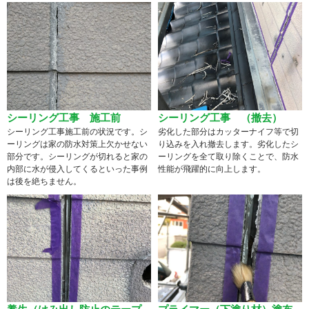
シーリング工事 施工前
シーリング工事 （撤去）
シーリング工事施工前の状況です。シ
劣化した部分はカッターナイフ等で切
ーリングは家の防水対策上欠かせない
り込みを入れ撤去します。劣化したシ
部分です。シーリングが切れると家の
ーリングを全て取り除くことで、防水
内部に水が侵入してくるといった事例
性能が飛躍的に向上します。
は後を絶ちません。