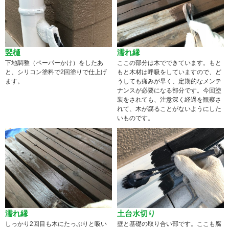
竪樋
濡れ縁
下地調整（ペーパーかけ）をしたあ
ここの部分は木でできています。もと
と、シリコン塗料で2回塗りで仕上げ
もと木材は呼吸をしていますので、ど
ます。
うしても痛みが早く、定期的なメンテ
ナンスが必要になる部分です。今回塗
装をされても、注意深く経過を観察さ
れて、木が腐ることがないようにした
いものです。
濡れ縁
土台水切り
しっかり2回目も木にたっぷりと吸い
壁と基礎の取り合い部です。ここも腐