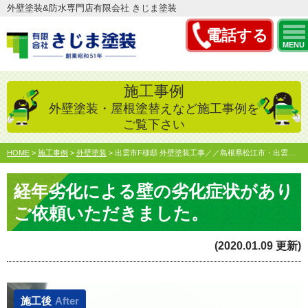
外壁塗装&防水専門店有限会社 きじま塗装
電話する
MENU
施工事例
外壁塗装・屋根塗替えなど施工事例を
ご覧下さい
HOME
>
施工事例
>
外壁塗装
>
出雲市F様邸 外壁塗装工事／／島根県松江市・出雲市の外壁塗…
経年劣化による壁の劣化症状があり
ご依頼いただきました。
(2020.01.09 更新)
施工後
After