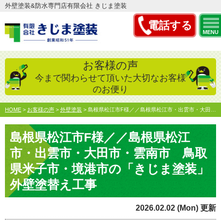
外壁塗装&防水専門店有限会社 きじま塗装
電話する
MENU
お客様の声
今まで関わらせて頂いた大切なお客様
のお便り
HOME
>
お客様の声
>
外壁塗装
>
島根県松江市F様／／島根県松江市・出雲市・大田市・雲南市 …
島根県松江市F様／／島根県松江
市・出雲市・大田市・雲南市 鳥取
県米子市・境港市の「きじま塗装」
外壁塗替え工事
2026.02.02 (Mon) 更新