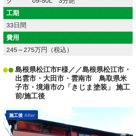
ク 09-50L 3分艶
工期
33日間
費用
245～275万円（税込）
島根県松江市F様／／島根県松江市・
出雲市・大田市・雲南市 鳥取県米
子市・境港市の「きじま塗装」 施工
前/施工後
施工後
After