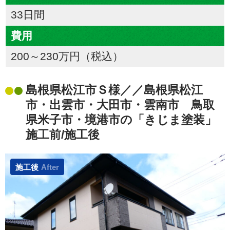
33日間
費用
200～230万円（税込）
島根県松江市Ｓ様／／島根県松江
市・出雲市・大田市・雲南市 鳥取
県米子市・境港市の「きじま塗装」
施工前/施工後
施工後
After