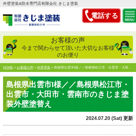
外壁塗装&防水専門店有限会社 きじま塗装
電話する
MENU
お客様の声
今まで関わらせて頂いた大切なお客様
のお便り
HOME
>
お客様の声
>
外壁塗装
>
島根県出雲市I様／／島根県松江市・出雲市・大田市・雲南市の…
島根県出雲市I様／／島根県松江市・
出雲市・大田市・雲南市のきじま塗
装外壁塗替え
2024.07.20 (Sat) 更新