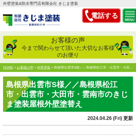
外壁塗装&防水専門店有限会社 きじま塗装
電話する
MENU
お客様の声
今まで関わらせて頂いた大切なお客様
のお便り
HOME
>
お客様の声
>
外壁塗装
>
島根県出雲市S様／／島根県松江市・出雲市・大田市・雲南市の…
島根県出雲市S様／／島根県松江
市・出雲市・大田市・雲南市のきじ
ま塗装屋根外壁塗替え
2024.04.26 (Fri) 更新