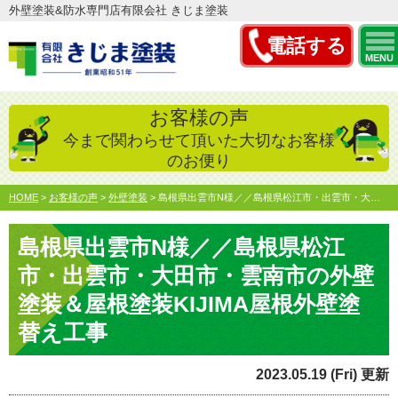
外壁塗装&防水専門店有限会社 きじま塗装
電話する
MENU
お客様の声
今まで関わらせて頂いた大切なお客様
のお便り
HOME
>
お客様の声
>
外壁塗装
>
島根県出雲市N様／／島根県松江市・出雲市・大田市・雲南市の…
島根県出雲市N様／／島根県松江
市・出雲市・大田市・雲南市の外壁
塗装＆屋根塗装KIJIMA屋根外壁塗
替え工事
2023.05.19 (Fri) 更新