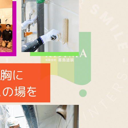
を胸に
スの場を