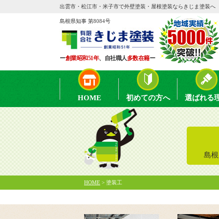
出雲市・松江市・米子市で外壁塗装・屋根塗装ならきじま塗装へ
島根県知事 第8084号
ー
創業昭和51年
、自社職人
多数在籍
ー
HOME
初めての方へ
選ばれる
島根
HOME
>
塗装工