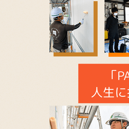
「P
人生に