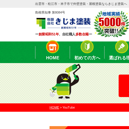
出雲市・松江市・米子市で外壁塗装・屋根塗装ならきじま塗装へ
島根県知事 第8084号
ー
創業昭和51年
、自社職人
多数在籍
ー
HOME
初めての方へ
選ばれる
HOME
>
YouTube