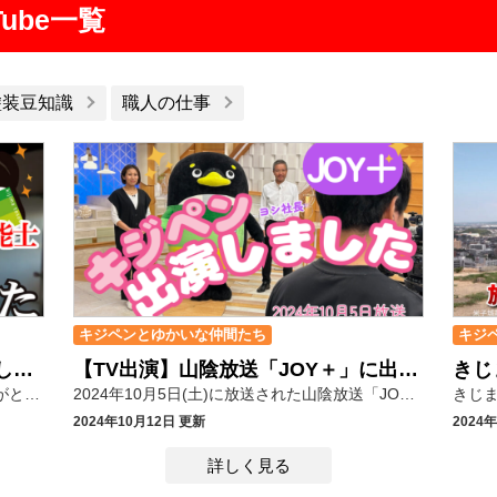
ube一覧
塗装豆知識
職人の仕事
キジペンとゆかいな仲間たち
キジ
「一級塗装技能士」学科試験は難しい？しおっち合格までの道のり
【TV出演】山陰放送「JOY＋」に出演させていただきました！
きじま塗装チャンネルをご覧いただき ありがとうございます(*´ω｀) 国家資格である「一級塗装技能士」 資格取得試験には、実技試験と学科試験があります。 2年前、一級塗装技能士の試験に挑戦した弊社塗装職人のしおっち。 実技試験練習の様子↓ 初めての実技試験に、なんと一発合格を果たしましたが、 残念ながら学科試験は力及ばず、その翌年の試験も及ばず… ﾁ───(´-ω-`)───ﾝ 三度目の正直で、今年も学科試験に臨みました！ 一級の学科試験は、より建築塗装の専門性と正確な知識が求められます。 資格取得に向けて頑張っている塗装職人の皆さん、応援してます∗(,,•ω•,,)و⚑⁎∗ ﾌｧｲﾄ! 〈目次〉 0:00 これまでのいきさつ 1:18 学科試験はどんな問題が出る？ 3:39 過去問を解いてみよう 5:27 実技試験も難しい 7:12 意外に真面目(？)自主学習 8:30 合格発表の日 ▼しおっち実技試験練習の動画はこちら↓ 塗装防水職人＆施工管理者大募集！！！ きじま塗装では、塗装・防水職人を大募集しています！ 国家資格一級塗装技能士の資格を持つ職人が丁寧に指導しますので、 一生モノの技術を身に付けられます！ 未経験者歓迎！経験者優遇！ 施工管理者、協力業者も大募集中です。 詳しくは採用情報ページをご覧ください。 ☆採用情報ページはこちら
2024年10月5日(土)に放送された山陰放送「JOY＋（ジョイプラス）」にて きじま塗装をご紹介いただきました。 鳥取県米子市、境港市、島根県松江市、安来市、出雲市、雲南市、大田市 お家の塗り替えは「きじま塗装」へ！ 弊社代表取締役の飯塚とマスコットキャラクターのキジペンがスタジオにお邪魔して 2024年9月1日に米子市にオープンした「きじま塗装米子ショールーム」についてPRさせていただきました！ まだスタートしたばかりの米子店ですが、 「お客様のお家も、米子市、境港市の街も美しく」をモットーに 心を込めて営業してまいりたいと思います。 外壁塗装、屋根塗装、お家の塗り替えをご検討の際にはぜひきじま塗装を頼りにしてください!(^^)! 改めまして、山陰放送の倉内アナウンサー、スタッフの皆様、ありがとうございました。 米子市の外壁塗装のことならきじま塗装へ 米子ショールーム情報はこちら↓
2024年10月12日 更新
2024
詳しく見る