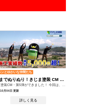
ペンとゆかいな仲間たち
きじまでぬりぬり！きじま塗装 CM 第4弾 #米子城跡 #宍道湖 #稲佐の浜 #外壁塗装
きじま塗装CM・第5弾ができました！ 今回は、マスコットキャラクターキジペンが 米子市、松江市、出雲市の名所で「ぬりぬり♪」(^O^)／ きじま塗装は、鳥取県・島根県地域密着！ 塗装・防水でお家を守り 皆様に親しまれる塗装店を目指して頑張ります!(^^)! 鳥取県米子市、境港市、島根県松江市、安来市、出雲市、雲南市、大田市の お家の塗り替えは「きじま塗装」へ！ ♪：。・゜♪：。・゜♪：。・゜♪：。・゜♪：。・゜♪：。・゜♪：。・゜♪：。・゜♪ 撮影場所／米子城跡（鳥取県米子市）、宍道湖（島根県松江市）、稲佐の浜（島根県出雲市） 出演 ／きじま塗装マスコットキャラクター キジペン 謎のきじまペインターズ （中央：きじま塗装 代表取締役 飯塚祥臣） 歌 ／きじま塗装代表取締役 飯塚祥臣 歌詞 ／ ♪ぬりぬり ぬりぬり きじまでぬりぬり 外壁 屋根まで きじまでぬりぬり 放送開始／2024年10月～ ♪：。・゜♪：。・゜♪：。・゜♪：。・゜♪：。・゜♪：。・゜♪：。・゜♪：。・゜♪ ☆CMメイキングはこちら
年10月04日 更新
詳しく見る