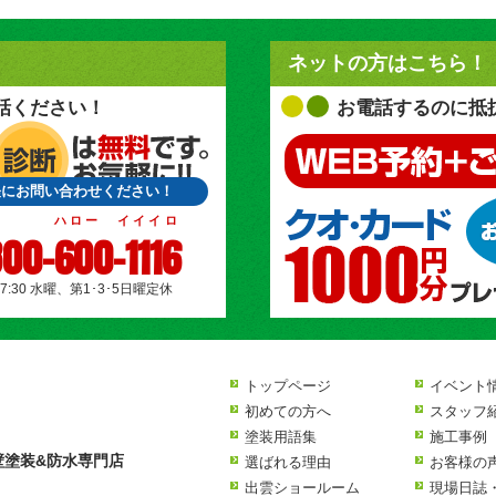
ネットの方はこちら！
話ください！
お電話するのに抵
軽にお問い合わせください！
ハロー イイイロ
00-600-1116
17:30 水曜、第1･3･5日曜定休
トップページ
イベント
初めての方へ
スタッフ
塗装用語集
施工事例
壁塗装&防水専門店
選ばれる理由
お客様の
出雲ショールーム
現場日誌