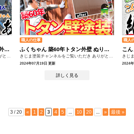
職人の仕事
職人
長持ちする塗り替え！築55年漆喰外壁も昔のサイディングもふくちゃんにおまかせ！
ふくちゃん 築60年トタン外壁 ぬりぬり！錆を防ぐ長持ち塗装！
きじま塗装チャンネルをご覧いただき ありがとうございます(*´ω｀) 漆喰や化粧合板など様々な材質の外壁が混在する築55年住宅の塗り替え動画です。 出雲弁職人でおなじみのふくちゃん 材質によって塗料や工法が全く違ってくるため、実は長年の経験や技術が求められるのが昔ながらの住宅塗装です。 それぞれの材質に適切な塗料と工法で施工することで塗料と下地がしっかり密着し、塗装が長持ちします!(^^)! ふくちゃん鏝(コテ)塗りもお手の物！左官さんのように鏝で材料を塗って下地調整をします。 こちらは初期のサイディング外壁
きじま塗装チャンネルをご覧いただき ありがとうございます(*´ω｀) 今回は出雲弁職人ふくちゃんによるトタン壁の塗装動画です。 「トタン」と聞くとちょっと懐かしい響きがしますよね
2024年07月19日 更新
2024
詳しく見る
3 / 20
«
1
2
3
4
5
...
10
20
...
»
最後 »