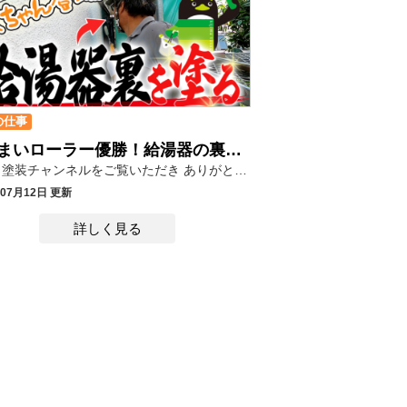
の仕事
こんまいローラー優勝！給湯器の裏も塗装す～よ！出雲弁職人ふくちゃん
きじま塗装チャンネルをご覧いただき ありがとうございます(*´ω｀) 外壁塗装の際、「給湯器の裏は塗装するのか」気になる方もいると思います。 きじま塗装では、給湯器と外壁の隙間が10㎝以上、 または職人の手が届く範囲であれば塗装しております。 今回は出雲弁職人でおなじみの♪ ふくちゃん登場！ 今回塗るのは、ふくちゃんの手が入るか入らないかという狭さの給湯器裏！ この隙間10～15㎝くらいでしょうか。 ふくちゃん的にはこれは広い方だとか！（いつもどんだけ狭いとこ塗ってるんだ？） 養生を終え、周りの外壁と同じく下塗り→上塗り1回目→上塗り2回の工程で塗装します。 使用するのは刷毛とこちらの道具
年07月12日 更新
詳しく見る