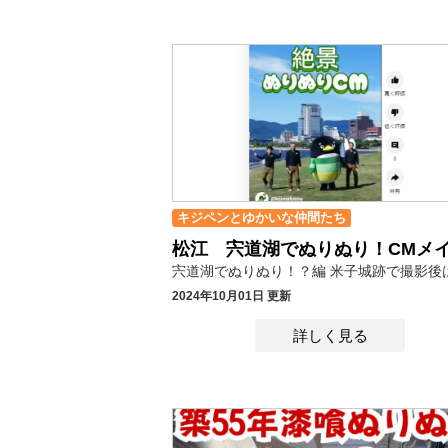
キジペンとゆかいな仲間たち
宍道湖でぬりぬり！？編
米子城跡で撮影後は、松江の宍
2024年10月01日 更新
詳しく見る