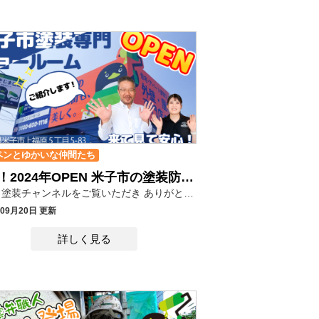
ペンとゆかいな仲間たち
最新！2024年OPEN 米子市の塗装防水専門店をご紹介します！
たんです。 でもやっぱり社長の顏が見えた方がいいよね！ってことで急
きじま塗装チャンネルをご覧いただき ありがとうございます(*´ω｀) 2024年9月1日に鳥取県米子市に弊社3店舗目となる塗装防水専門店「米子ショールーム」をオープンいたしました。 オープンを記念して、弊社代表取締役 飯塚とショールームスタッフが米子ショールームを紹介させていただきます！ きじま塗装ショールームは、見て・聞いて・触って「塗装を体感できる」をコンセプトにしています
年09月20日 更新
詳しく見る