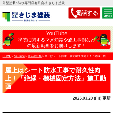
外壁塗装&防水専門店有限会社 きじま塗装
電話する
MENU
YouTube
塗装に関するマメ知識や施工事例など
の最新動画をお届けします！
HOME
>
YouTube
>
職人の仕事
>
屋上はシート防水工事で耐久性向上！「絶縁・機械固定方法」施…
屋上はシート防水工事で耐久性向
上！「絶縁・機械固定方法」施工動
画
2025.03.28 (Fri) 更新