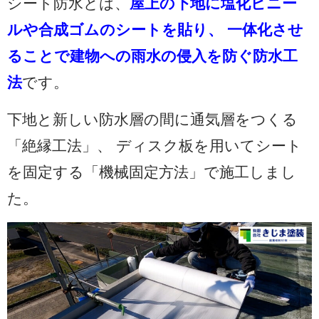
シート防水とは、
屋上の下地に塩化ビニー
ルや合成ゴムのシートを貼り、 一体化させ
ることで建物への雨水の侵入を防ぐ防水工
法
です。
下地と新しい防水層の間に通気層をつくる
「絶縁工法」、 ディスク板を用いてシート
を固定する「機械固定方法」で施工しまし
た。