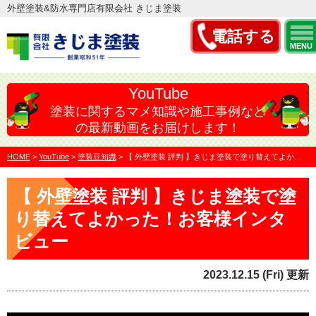
外壁塗装&防水専門店有限会社 きじま塗装
電話する
MENU
YouTube
塗装に関するマメ知識や施工事例など
の最新動画をお届けします！
HOME
>
YouTube
>
塗装豆知識
>
【 外壁塗装 評判 】きじま塗装で塗り替えてよかった！お客…
【 外壁塗装 評判 】きじま塗装で塗
り替えてよかった！お客様インタ
ビュー
2023.12.15 (Fri) 更新