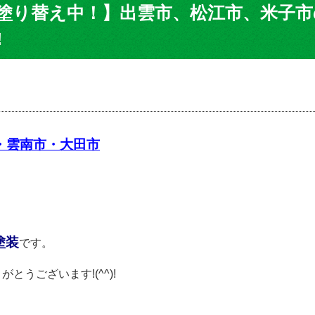
塗り替え中！】出雲市、松江市、米子市
!
・雲南市・大田市
塗装
です。
うございます!(^^)!