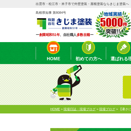
出雲市・松江市・米子市で外壁塗装・屋根塗装ならきじま塗装へ
島根県知事 第8084号
ー
創業昭和51年
、自社職人
多数在籍
ー
HOME
初めての方へ
選ばれる
HOME
>
現場日誌・現場ブログ
>
現場ブログ
>
【暑さ