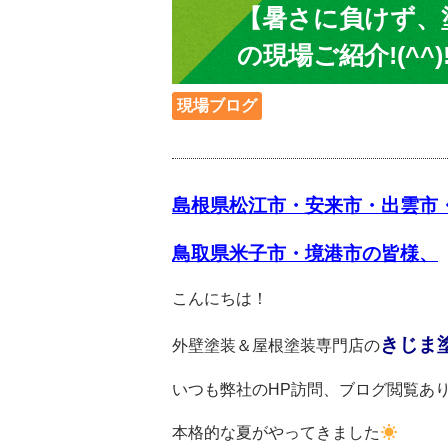
【暑さに負けず、
の現場ご紹介!(^^)
現場ブログ
島根県松江市・安来市・出雲市
鳥取県米子市・境港市の皆様、
こんにちは！
きじま
外壁塗装＆屋根塗装専門店の
いつも弊社のHP訪問、ブログ閲覧ありがと
本格的な夏がやってきました