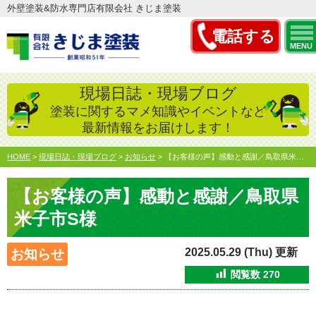
外壁塗装&防水専門店有限会社 きじま塗装
電話する
MENU
現場日誌・現場ブログ
塗装に関するマメ知識やイベントなど
最新情報をお届けします！
HOME
>
現場日誌・現場ブログ
>
お知らせ
>
【お客様の声】感動と感謝／鳥取県米子市S様
【お客様の声】感動と感謝／鳥取県
米子市S様
2025.05.29 (Thu) 更新
お知らせ
閲覧数
270