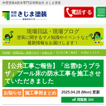
外壁塗装&防水専門店有限会社 きじま塗装
電話する
MENU
現場日誌・現場ブログ
塗装に関するマメ知識やイベントなど
最新情報をお届けします！
HOME
>
現場日誌・現場ブログ
>
お知らせ
>
【公共工事ご報告】「出雲ゆうプラザ」プール床の防水工事を施…
【公共工事ご報告】「出雲ゆうプラ
ザ」プール床の防水工事を施工させ
ていただきました
2025.04.28 (Mon) 更新
お知らせ
施工事例まとめ
閲覧数
300