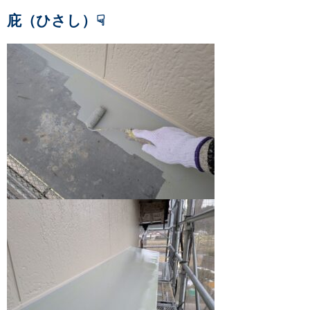
庇（ひさし）☟