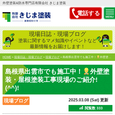
外壁塗装&防水専門店有限会社 きじま塗装
電話する
MENU
現場日誌・現場ブログ
塗装に関するマメ知識やイベントなど
最新情報をお届けします！
HOME
>
現場日誌・現場ブログ
>
現場ブログ
>
島根県出雲市でも施工中！
外壁塗装・屋根塗装工事現場のご紹…
島根県出雲市でも施工中！
外壁塗
装・屋根塗装工事現場のご紹介!
(^^)!
2025.03.08 (Sat) 更新
現場ブログ
閲覧数
333