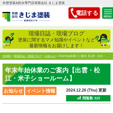
外壁塗装&防水専門店有限会社 きじま塗装
電話する
MENU
現場日誌・現場ブログ
塗装に関するマメ知識やイベントなど
最新情報をお届けします！
HOME
>
現場日誌・現場ブログ
>
お知らせ
>
年末年始休業のご案内【出雲・松江・米子ショールーム】
年末年始休業のご案内【出雲・松
江・米子ショールーム】
2024.12.26 (Thu) 更新
お知らせ
イベント情報
閲覧数
325