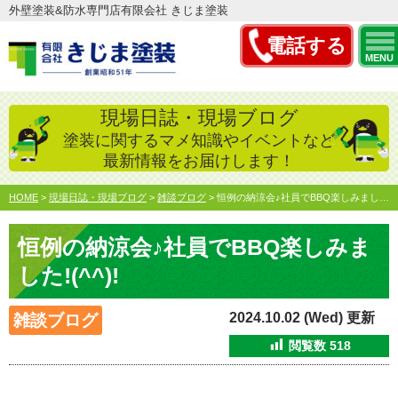
外壁塗装&防水専門店有限会社 きじま塗装
電話する
MENU
現場日誌・現場ブログ
塗装に関するマメ知識やイベントなど
最新情報をお届けします！
HOME
>
現場日誌・現場ブログ
>
雑談ブログ
>
恒例の納涼会♪社員でBBQ楽しみました!(^^)!
恒例の納涼会♪社員でBBQ楽しみま
した!(^^)!
2024.10.02 (Wed) 更新
雑談ブログ
閲覧数
518