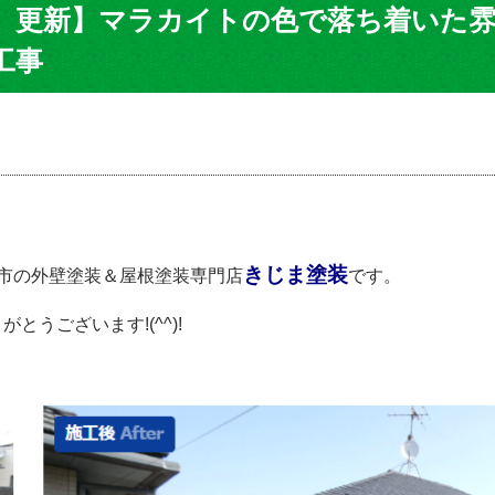
 更新】マラカイトの色で落ち着いた雰
工事
きじま塗装
市の外壁塗装＆屋根塗装専門店
です。
うございます!(^^)!