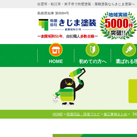
出雲市・松江市・米子市で外壁塗装・屋根塗装ならきじま塗装へ
島根県知事 第8084号
ー
創業昭和51年
、自社職人
多数在籍
ー
HOME
初めての方へ
選ばれる
HOME
>
現場日誌・現場ブログ
>
施工事例まとめ
>
【