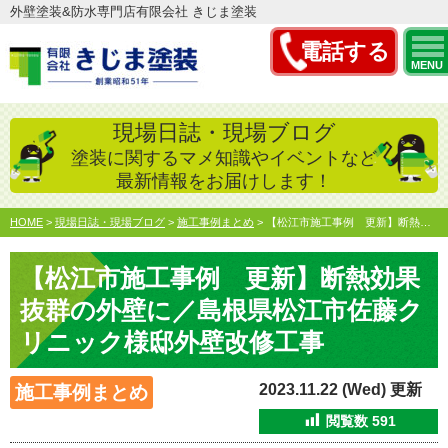
外壁塗装&防水専門店有限会社 きじま塗装
電話する
MENU
現場日誌・現場ブログ
塗装に関するマメ知識やイベントなど
最新情報をお届けします！
HOME
>
現場日誌・現場ブログ
>
施工事例まとめ
>
【松江市施工事例 更新】断熱効果抜群の外壁に／島根県松江市…
【松江市施工事例 更新】断熱効果
抜群の外壁に／島根県松江市佐藤ク
リニック様邸外壁改修工事
2023.11.22 (Wed) 更新
施工事例まとめ
閲覧数
591