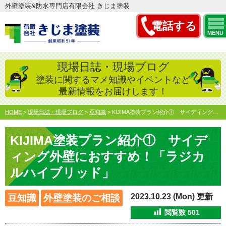
外壁塗装&防水専門店有限会社 きじま塗装
電話する
MENU
現場日誌・現場ブログ
塗装に関するマメ知識やイベントなど
最新情報をお届けします！
HOME
>
現場日誌・現場ブログ
>
豆知識
>
KIJIMA塗装プラン紹介① サイディング外壁におすすめ！…
KIJIMA塗装プラン紹介① サイデ
ィング外壁におすすめ！「ラジカ
ルハイブリッド」
2023.10.23 (Mon) 更新
豆知識
外壁塗装のご相談
閲覧数
501