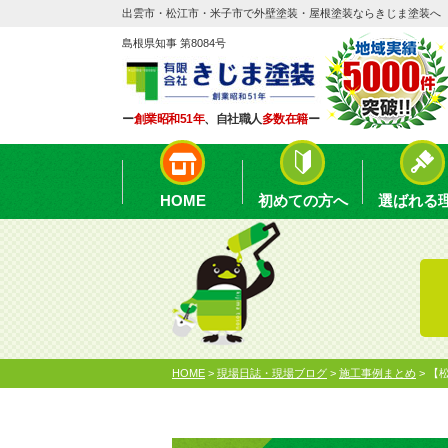
出雲市・松江市・米子市で外壁塗装・屋根塗装ならきじま塗装へ
島根県知事 第8084号
ー
創業昭和51年
、自社職人
多数在籍
ー
HOME
初めての方へ
選ばれる
HOME
>
現場日誌・現場ブログ
>
施工事例まとめ
>
【