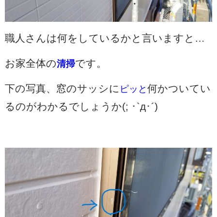
職人さんは何をしているかと言いますと…
お家全体の
です。
清掃
下の写真、窓のサッシに
何かついてい
ピッ
と
るのがわかるでしょうか(; ･`д･´)