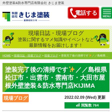
外壁塗装&防水専門店有限会社 きじま塗装
電話する
MENU
現場日誌・現場ブログ
塗装に関するマメ知識やイベントなど
最新情報をお届けします！
HOME
>
現場日誌・現場ブログ
>
現場ブログ
>
塗装完了後の清掃です
／／島根県松江市・出雲市・雲南市・大…
塗装完了後の清掃です
／／島根県
松江市・出雲市・雲南市・大田市屋
根外壁塗装＆防水専門店KIJIMA
2022.02.09 (Wed) 更新
現場ブログ
閲覧数
764