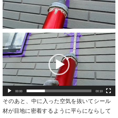
動
画
プ
レ
ー
ヤ
ー
00:00
00:10
そのあと、中に入った空気を抜いてシール
材が目地に密着するように平らにならして