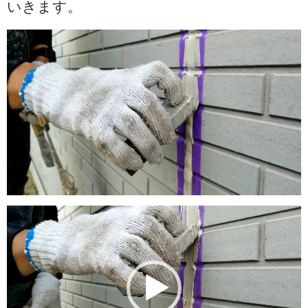
いきます。
動
画
プ
レ
ー