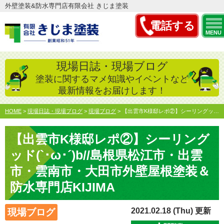
外壁塗装&防水専門店有限会社 きじま塗装
電話する
MENU
現場日誌・現場ブログ
塗装に関するマメ知識やイベントなど
最新情報をお届けします！
HOME
>
現場日誌・現場ブログ
>
現場ブログ
>
【出雲市K様邸レポ②】シーリングッド(`･ω･´)b//島…
【出雲市K様邸レポ②】シーリング
ッド(`･ω･´)b//島根県松江市・出雲
市・雲南市・大田市外壁屋根塗装＆
防水専門店KIJIMA
2021.02.18 (Thu) 更新
現場ブログ